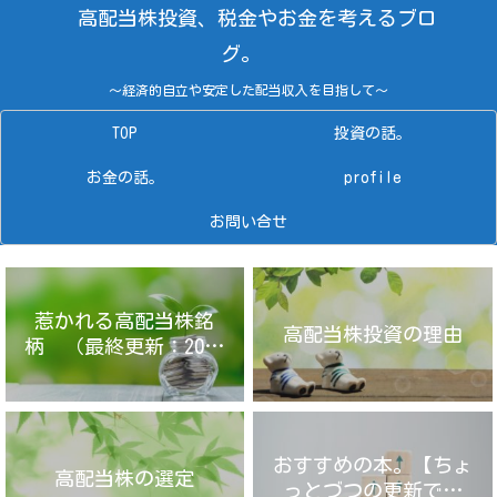
高配当株投資、税金やお金を考えるブロ
グ。
～経済的自立や安定した配当収入を目指して～
TOP
投資の話。
お金の話。
profile
お問い合せ
惹かれる高配当株銘
高配当株投資の理由
柄 （最終更新：2025
年4月14日）
おすすめの本。【ちょ
高配当株の選定
っとづつの更新です