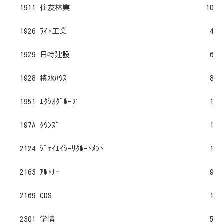
1911 住友林業
10
1926 ﾗｲﾄ工業
4
1929 日特建設
6
1928 積水ﾊｳｽ
8
1951 ｴｸｼｵｸﾞﾙｰﾌﾟ
1
197A ﾀｳﾝｽﾞ
1
2124 ｼﾞｪｲｴｲｼｰﾘｸﾙｰﾄﾒﾝﾄ
1
2163 ｱﾙﾄﾅｰ
9
2169 CDS
1
2301 学情
5