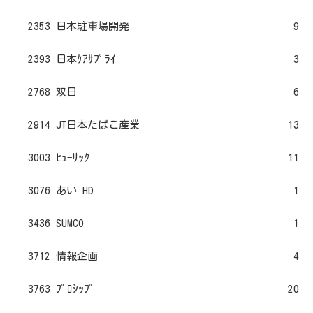
2353 日本駐車場開発
9
2393 日本ｹｱｻﾌﾟﾗｲ
3
2768 双日
6
2914 JT日本たばこ産業
13
3003 ﾋｭｰﾘｯｸ
11
3076 あい HD
1
3436 SUMCO
1
3712 情報企画
4
3763 ﾌﾟﾛｼｯﾌﾟ
20