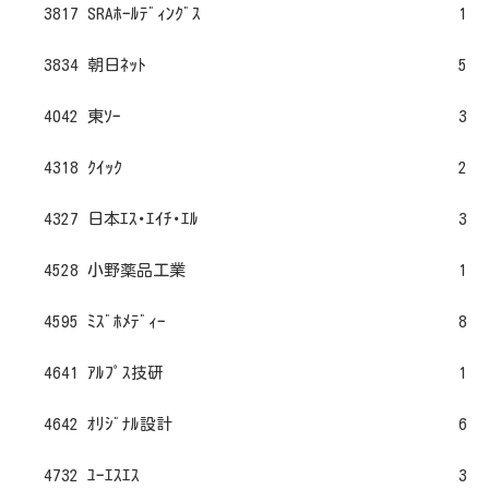
3817 SRAﾎｰﾙﾃﾞｨﾝｸﾞｽ
1
3834 朝日ﾈｯﾄ
5
4042 東ｿｰ
3
4318 ｸｲｯｸ
2
4327 日本ｴｽ･ｴｲﾁ･ｴﾙ
3
4528 小野薬品工業
1
4595 ﾐｽﾞﾎﾒﾃﾞｨｰ
8
4641 ｱﾙﾌﾟｽ技研
1
4642 ｵﾘｼﾞﾅﾙ設計
6
4732 ﾕｰｴｽｴｽ
3