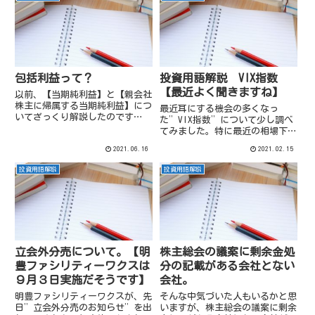
包括利益って？
投資用語解説 VIX指数
【最近よく聞きますね】
以前、【当期純利益】と【親会社
株主に帰属する当期純利益】につ
最近耳にする機会の多くなっ
いてざっくり解説したのです
た”VIX指数”について少し調べ
が、”じゃあ包括利益っ
てみました。特に最近の相場下落
て？ ”と更に聞かれたので今日
時には気になる方も少なくないの
2021.06.16
2021.02.15
は包括利益のざっくりとした説
ではないでしょうか。VIX指数と
明。「包括利益」を説明する前
は概要”Volatility Index”の
投資用語解説
投資用語解説
に。包括利益の出現場所（出典：
略。シカゴオプション取引所がS
電源開発2021...
＆P500種株価...
立会外分売について。【明
株主総会の議案に剰余金処
豊ファシリティーワクスは
分の記載がある会社とない
９月３日実施だそうです】
会社。
明豊ファシリティーワクスが、先
そんな中気づいた人もいるかと思
日”立会外分売のお知らせ”を出
いますが、株主総会の議案に剰余