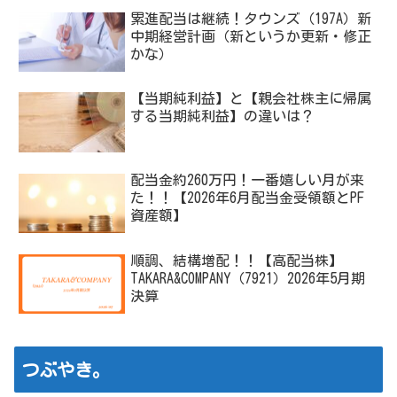
累進配当は継続！タウンズ（197A）新
中期経営計画（新というか更新・修正
かな）
【当期純利益】と【親会社株主に帰属
する当期純利益】の違いは？
配当金約260万円！一番嬉しい月が来
た！！【2026年6月配当金受領額とPF
資産額】
順調、結構増配！！【高配当株】
TAKARA&COMPANY（7921）2026年5月期
決算
つぶやき。