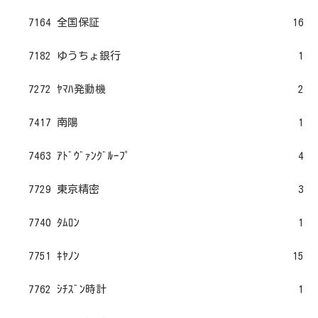
7164 全国保証
16
7182 ゆうちょ銀行
1
7272 ﾔﾏﾊ発動機
2
7417 南陽
1
7463 ｱﾄﾞｳﾞｧﾝｸﾞﾙｰﾌﾟ
4
7729 東京精密
3
7740 ﾀﾑﾛﾝ
1
7751 ｷﾔﾉﾝ
15
7762 ｼﾁｽﾞﾝ時計
1