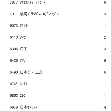
5857 ｱｻﾋﾎｰﾙﾃﾞｨﾝｸﾞｽ
6
5911 横河ﾌﾞﾘｯｼﾞﾎｰﾙﾃﾞｨﾝｸﾞｽ
3
6073 ｱｻﾝﾃ
1
6113 ｱﾏﾀﾞ
2
6306 日工
3
6436 ｱﾏﾉ
6
6490 日本ﾋﾟﾗｰ工業
6
6745 ﾎｰﾁｷ
1
6863 ﾆﾚｺ
1
6929 日本ｾﾗﾐｯｸ
4