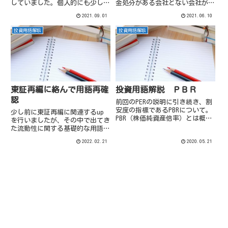
していました。個人的にも少し馴
金処分がある会社とない会社があ
染みが薄かったので、この機に少
ります。前者の会社が圧倒的に多
2021.09.01
2021.06.10
し確認してみることにします。
いですが、ソフトバンク等後者の
会社もチラホラ。
投資用語解説
投資用語解説
東証再編に絡んで用語再確
投資用語解説 ＰＢＲ
認
前回のPERの説明に引き続き、割
安度の指標であるPBRについて。
少し前に東証再編に関連するup
PBR（株価純資産倍率）とは概要
を行いましたが、その中で出てき
PBRとは株価と会社の純資産の関
た流動性に関する基礎的な用語を
係を表しており株価の割安度を測
少し再確認しておきます。東証再
2022.02.21
2020.05.21
る指標です。算定式は以下の通り
編に関して例えばプライム市場の
です。PBR（倍）＝ 株価÷１株
流動性要件を再確認しておくと以
当りの純資産（BPS...
下の通り。（出典：東証HPよ
り）今回はこの流動性部分の「流
通...