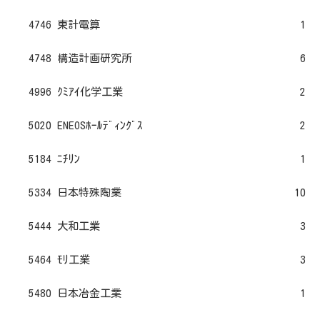
4746 東計電算
1
4748 構造計画研究所
6
4996 ｸﾐｱｲ化学工業
2
5020 ENEOSﾎｰﾙﾃﾞｨﾝｸﾞｽ
2
5184 ﾆﾁﾘﾝ
1
5334 日本特殊陶業
10
5444 大和工業
3
5464 ﾓﾘ工業
3
5480 日本冶金工業
1