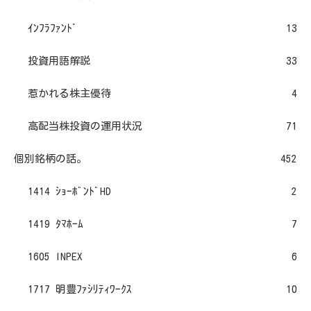
ｲﾝﾌﾗﾌｧﾝﾄﾞ
13
投資用語解説
33
惹かれる株主優待
4
高配当株投資の運用状況
71
個別銘柄の話。
452
1414 ｼｮｰﾎﾞﾝﾄﾞHD
2
1419 ﾀﾏﾎｰﾑ
7
1605 INPEX
6
1717 明豊ﾌｧｼﾘﾃｨﾜｰｸｽ
10