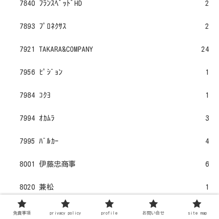
7840 ﾌﾗﾝｽﾍﾞｯﾄﾞHD
2
7893 ﾌﾟﾛﾈｸｻｽ
2
7921 TAKARA&COMPANY
24
7956 ﾋﾟｼﾞｮﾝ
1
7984 ｺｸﾖ
1
7994 ｵｶﾑﾗ
3
7995 ﾊﾞﾙｶｰ
4
8001 伊藤忠商事
6
8020 兼松
1
8053 住友商事
7
免責事項
privacy policy
profile
お問い合せ
site map