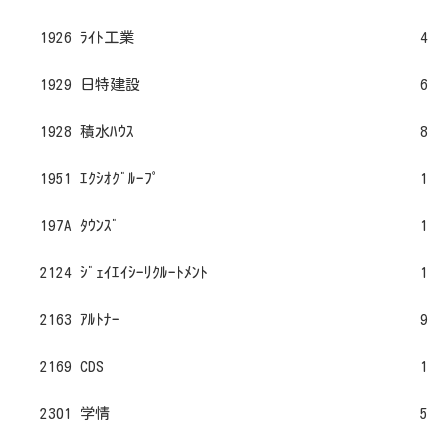
1926 ﾗｲﾄ工業
4
1929 日特建設
6
1928 積水ﾊｳｽ
8
1951 ｴｸｼｵｸﾞﾙｰﾌﾟ
1
197A ﾀｳﾝｽﾞ
1
2124 ｼﾞｪｲｴｲｼｰﾘｸﾙｰﾄﾒﾝﾄ
1
2163 ｱﾙﾄﾅｰ
9
2169 CDS
1
2301 学情
5