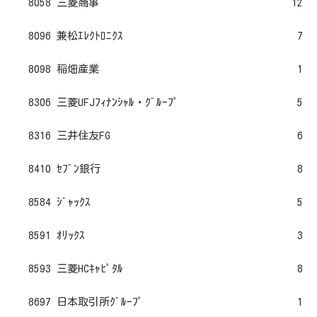
8058 三菱商事
12
8096 兼松ｴﾚｸﾄﾛﾆｸｽ
7
8098 稲畑産業
1
8306 三菱UFJﾌｨﾅﾝｼｬﾙ・ｸﾞﾙｰﾌﾟ
5
8316 三井住友FG
6
8410 ｾﾌﾞﾝ銀行
8
8584 ｼﾞｬｯｸｽ
5
8591 ｵﾘｯｸｽ
3
8593 三菱HCｷｬﾋﾟﾀﾙ
8
8697 日本取引所ｸﾞﾙｰﾌﾟ
1