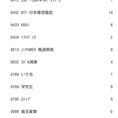
9412 ｽｶﾊﾟｰJSATﾎｰﾙﾃﾞｨﾝｸﾞｽ
1
9432 NTT 日本電信電話
14
9433 KDDI
6
9434 ｿﾌﾄﾊﾞﾝｸ
2
9513 J-POWER 電源開発
8
9632 ｽﾊﾞﾙ興業
4
9768 いであ
1
9769 学究社
8
9795 ｽﾃｯﾌﾟ
6
9986 蔵王産業
5