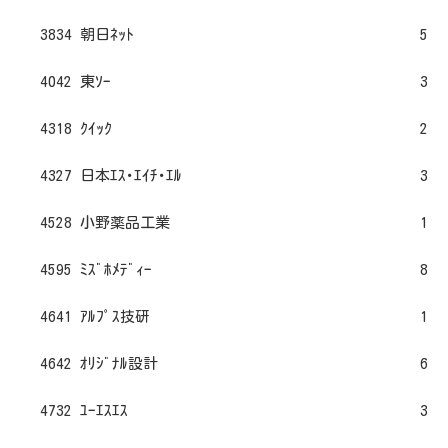
3834 朝日ﾈｯﾄ
5
4042 東ｿｰ
3
4318 ｸｲｯｸ
2
4327 日本ｴｽ･ｴｲﾁ･ｴﾙ
3
4528 小野薬品工業
1
4595 ﾐｽﾞﾎﾒﾃﾞｨｰ
8
4641 ｱﾙﾌﾟｽ技研
1
4642 ｵﾘｼﾞﾅﾙ設計
6
4732 ﾕｰｴｽｴｽ
3