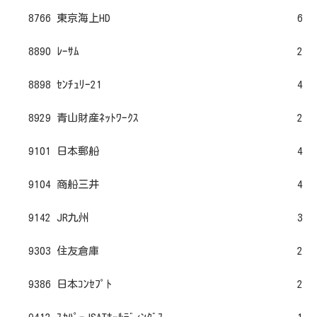
8766 東京海上HD
6
8890 ﾚｰｻﾑ
2
8898 ｾﾝﾁｭﾘｰ21
4
8929 青山財産ﾈｯﾄﾜｰｸｽ
2
9101 日本郵船
4
9104 商船三井
4
9142 JR九州
3
9303 住友倉庫
2
9386 日本ｺﾝｾﾌﾟﾄ
2