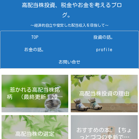
高配当株投資、税金やお金を考えるブロ
グ。
～経済的自立や安定した配当収入を目指して～
TOP
投資の話。
お金の話。
profile
お問い合せ
惹かれる高配当株銘
高配当株投資の理由
柄 （最終更新：2025
年4月14日）
おすすめの本。【ちょ
高配当株の選定
っとづつの更新です