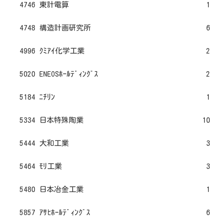
4746 東計電算
1
4748 構造計画研究所
6
4996 ｸﾐｱｲ化学工業
2
5020 ENEOSﾎｰﾙﾃﾞｨﾝｸﾞｽ
2
5184 ﾆﾁﾘﾝ
1
5334 日本特殊陶業
10
5444 大和工業
3
5464 ﾓﾘ工業
3
5480 日本冶金工業
1
5857 ｱｻﾋﾎｰﾙﾃﾞｨﾝｸﾞｽ
6