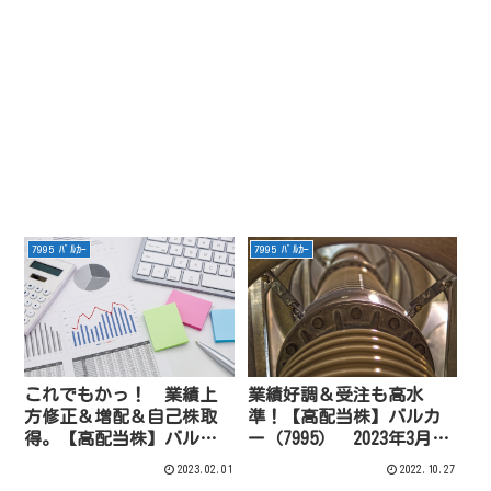
7995 ﾊﾞﾙｶｰ
7995 ﾊﾞﾙｶｰ
これでもかっ！ 業績上
業績好調＆受注も高水
方修正＆増配＆自己株取
準！【高配当株】バルカ
得。【高配当株】バルカ
ー（7995） 2023年3月期
ー（7995）2023年3月期
第2Q決算。
2023.02.01
2022.10.27
3Q。