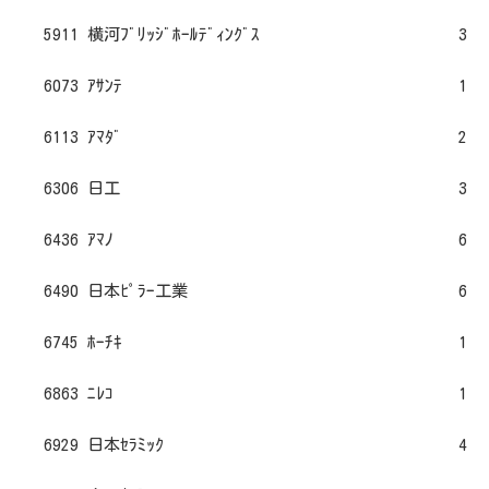
5911 横河ﾌﾞﾘｯｼﾞﾎｰﾙﾃﾞｨﾝｸﾞｽ
3
6073 ｱｻﾝﾃ
1
6113 ｱﾏﾀﾞ
2
6306 日工
3
6436 ｱﾏﾉ
6
6490 日本ﾋﾟﾗｰ工業
6
6745 ﾎｰﾁｷ
1
6863 ﾆﾚｺ
1
6929 日本ｾﾗﾐｯｸ
4