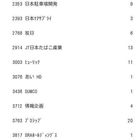
2353 日本駐車場開発
9
2393 日本ｹｱｻﾌﾟﾗｲ
3
2768 双日
6
2914 JT日本たばこ産業
13
3003 ﾋｭｰﾘｯｸ
11
3076 あい HD
1
3436 SUMCO
1
3712 情報企画
4
3763 ﾌﾟﾛｼｯﾌﾟ
20
3817 SRAﾎｰﾙﾃﾞｨﾝｸﾞｽ
1