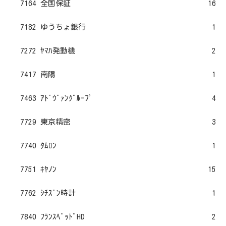
7164 全国保証
16
7182 ゆうちょ銀行
1
7272 ﾔﾏﾊ発動機
2
7417 南陽
1
7463 ｱﾄﾞｳﾞｧﾝｸﾞﾙｰﾌﾟ
4
7729 東京精密
3
7740 ﾀﾑﾛﾝ
1
7751 ｷﾔﾉﾝ
15
7762 ｼﾁｽﾞﾝ時計
1
7840 ﾌﾗﾝｽﾍﾞｯﾄﾞHD
2