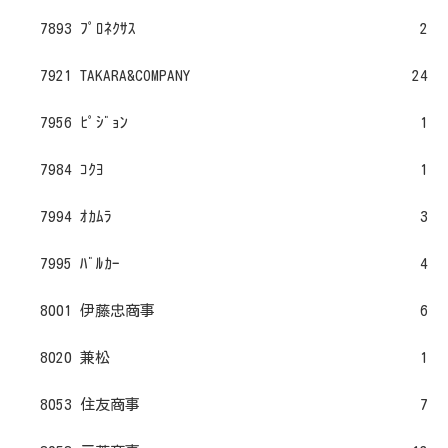
7893 ﾌﾟﾛﾈｸｻｽ
2
7921 TAKARA&COMPANY
24
7956 ﾋﾟｼﾞｮﾝ
1
7984 ｺｸﾖ
1
7994 ｵｶﾑﾗ
3
7995 ﾊﾞﾙｶｰ
4
8001 伊藤忠商事
6
8020 兼松
1
8053 住友商事
7