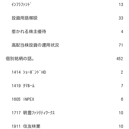
ｲﾝﾌﾗﾌｧﾝﾄﾞ
13
投資用語解説
33
惹かれる株主優待
4
高配当株投資の運用状況
71
個別銘柄の話。
452
1414 ｼｮｰﾎﾞﾝﾄﾞHD
2
1419 ﾀﾏﾎｰﾑ
7
1605 INPEX
6
1717 明豊ﾌｧｼﾘﾃｨﾜｰｸｽ
10
1911 住友林業
10