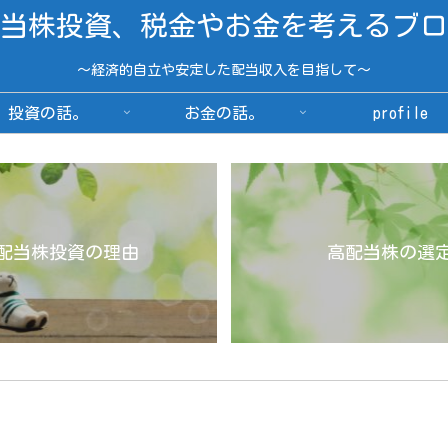
当株投資、税金やお金を考えるブロ
～経済的自立や安定した配当収入を目指して～
投資の話。
お金の話。
profile
配当株投資の理由
高配当株の選