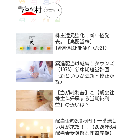
株主還元強化！新中経発
表。【高配当株】
TAKARA&CPMPANY（7921）
累進配当は継続！タウンズ
（197A）新中期経営計画
（新というか更新・修正か
な）
【当期純利益】と【親会社
株主に帰属する当期純利
益】の違いは？
配当金約260万円！一番嬉し
い月が来た！！【2026年6月
配当金受領額とPF資産額】