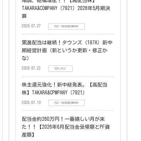
順調、結構増配！！【高配当株】
TAKARA&COMPANY（7921）2026年5月期決
算
2026.07.27
7921 TAKARA&COMPANY
累進配当は継続！タウンズ（197A）新中
期経営計画（新というか更新・修正か
な）
2026.07.23
197A ﾀｳﾝｽﾞ
株主還元強化！新中経発表。【高配当
株】TAKARA&CPMPANY（7921）
2026.07.10
7921 TAKARA&COMPANY
配当金約260万円！一番嬉しい月が来
た！！【2026年6月配当金受領額とPF資
産額】