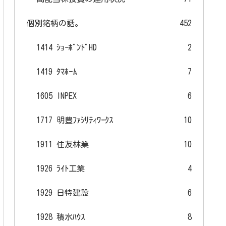
個別銘柄の話。
452
1414 ｼｮｰﾎﾞﾝﾄﾞHD
2
1419 ﾀﾏﾎｰﾑ
7
1605 INPEX
6
1717 明豊ﾌｧｼﾘﾃｨﾜｰｸｽ
10
1911 住友林業
10
1926 ﾗｲﾄ工業
4
1929 日特建設
6
1928 積水ﾊｳｽ
8