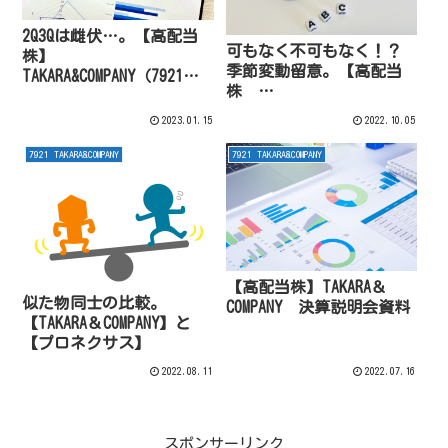
2Q3Qは雌伏…。【高配当
可もなく不可もなく！？
株】
季節変動留意。【高配当
TAKARA&COMPANY（7921）
株
2023年5月期2Q
TAKARA&COMPANY（7921）
2023.01.15
2022.10.05
】2023年5月期1Q決算
7921 TAKARA&COMPANY
7921 TAKARA&COMPANY
【高配当株】TAKARA＆
似た物同士の比較。
COMPANY 決算説明会資料
【TAKARA＆COMPANY】と
【プロネクサス】
2022.08.11
2022.07.16
スポンサーリンク