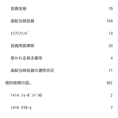
投資全般
79
高配当株投資
104
ｲﾝﾌﾗﾌｧﾝﾄﾞ
13
投資用語解説
33
惹かれる株主優待
4
高配当株投資の運用状況
71
個別銘柄の話。
452
1414 ｼｮｰﾎﾞﾝﾄﾞHD
2
1419 ﾀﾏﾎｰﾑ
7