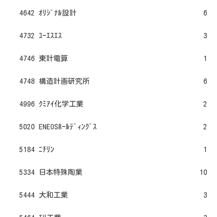
4642 ｵﾘｼﾞﾅﾙ設計
6
4732 ﾕｰｴｽｴｽ
3
4746 東計電算
1
4748 構造計画研究所
6
4996 ｸﾐｱｲ化学工業
2
5020 ENEOSﾎｰﾙﾃﾞｨﾝｸﾞｽ
2
5184 ﾆﾁﾘﾝ
1
5334 日本特殊陶業
10
5444 大和工業
3