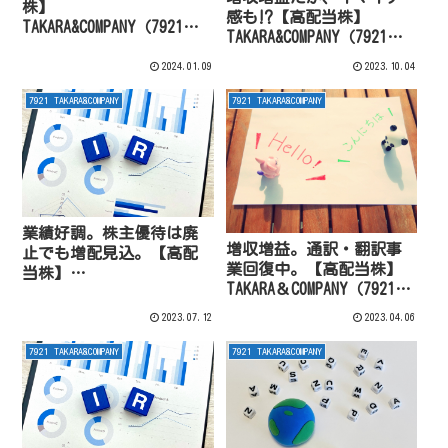
株】
感も⁉【高配当株】
TAKARA&COMPANY（7921）
TAKARA&COMPANY（7921）
2024年5月期2Q
2024年5月期1Q
2024.01.09
2023.10.04
7921 TAKARA&COMPANY
7921 TAKARA&COMPANY
業績好調。株主優待は廃
増収増益。通訳・翻訳事
止でも増配見込。【高配
業回復中。【高配当株】
当株】
TAKARA＆COMPANY（7921）
TAKARA&COMPANY（7921）
2023年5月期3Q
2023年5月期
2023.07.12
2023.04.06
7921 TAKARA&COMPANY
7921 TAKARA&COMPANY