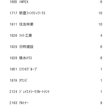
1605 INPEX
6
1717 明豊ﾌｧｼﾘﾃｨﾜｰｸｽ
10
1911 住友林業
10
1926 ﾗｲﾄ工業
4
1929 日特建設
6
1928 積水ﾊｳｽ
8
1951 ｴｸｼｵｸﾞﾙｰﾌﾟ
1
197A ﾀｳﾝｽﾞ
1
2124 ｼﾞｪｲｴｲｼｰﾘｸﾙｰﾄﾒﾝﾄ
1
2163 ｱﾙﾄﾅｰ
9