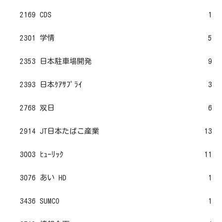
2169 CDS
1
2301 学情
5
2353 日本駐車場開発
9
2393 日本ｹｱｻﾌﾟﾗｲ
3
2768 双日
6
2914 JT日本たばこ産業
13
3003 ﾋｭｰﾘｯｸ
11
3076 あい HD
1
3436 SUMCO
1