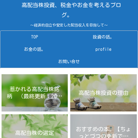
高配当株投資、税金やお金を考えるブロ
グ。
～経済的自立や安定した配当収入を目指して～
TOP
投資の話。
お金の話。
profile
お問い合せ
惹かれる高配当株銘
高配当株投資の理由
柄 （最終更新：2025
年4月14日）
おすすめの本。【ちょ
高配当株の選定
っとづつの更新です