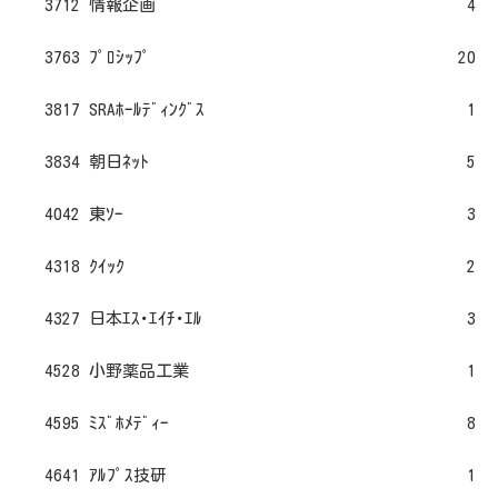
3712 情報企画
4
3763 ﾌﾟﾛｼｯﾌﾟ
20
3817 SRAﾎｰﾙﾃﾞｨﾝｸﾞｽ
1
3834 朝日ﾈｯﾄ
5
4042 東ｿｰ
3
4318 ｸｲｯｸ
2
4327 日本ｴｽ･ｴｲﾁ･ｴﾙ
3
4528 小野薬品工業
1
4595 ﾐｽﾞﾎﾒﾃﾞｨｰ
8
4641 ｱﾙﾌﾟｽ技研
1