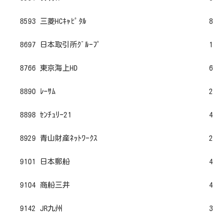
8593 三菱HCｷｬﾋﾟﾀﾙ
8
8697 日本取引所ｸﾞﾙｰﾌﾟ
1
8766 東京海上HD
6
8890 ﾚｰｻﾑ
2
8898 ｾﾝﾁｭﾘｰ21
4
8929 青山財産ﾈｯﾄﾜｰｸｽ
2
9101 日本郵船
4
9104 商船三井
4
9142 JR九州
3