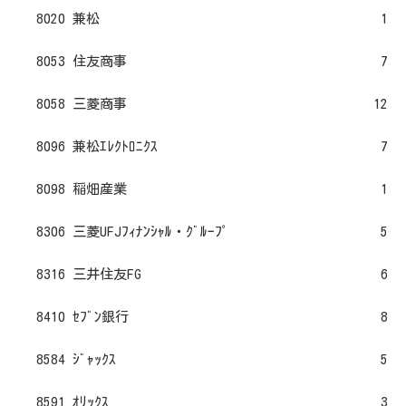
8020 兼松
1
8053 住友商事
7
8058 三菱商事
12
8096 兼松ｴﾚｸﾄﾛﾆｸｽ
7
8098 稲畑産業
1
8306 三菱UFJﾌｨﾅﾝｼｬﾙ・ｸﾞﾙｰﾌﾟ
5
8316 三井住友FG
6
8410 ｾﾌﾞﾝ銀行
8
8584 ｼﾞｬｯｸｽ
5
8591 ｵﾘｯｸｽ
3