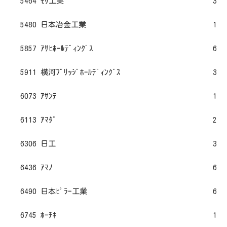
5464 ﾓﾘ工業
3
5480 日本冶金工業
1
5857 ｱｻﾋﾎｰﾙﾃﾞｨﾝｸﾞｽ
6
5911 横河ﾌﾞﾘｯｼﾞﾎｰﾙﾃﾞｨﾝｸﾞｽ
3
6073 ｱｻﾝﾃ
1
6113 ｱﾏﾀﾞ
2
6306 日工
3
6436 ｱﾏﾉ
6
6490 日本ﾋﾟﾗｰ工業
6
6745 ﾎｰﾁｷ
1