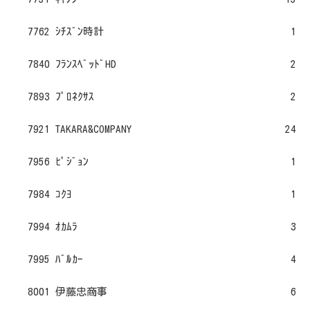
7762 ｼﾁｽﾞﾝ時計
1
7840 ﾌﾗﾝｽﾍﾞｯﾄﾞHD
2
7893 ﾌﾟﾛﾈｸｻｽ
2
7921 TAKARA&COMPANY
24
7956 ﾋﾟｼﾞｮﾝ
1
7984 ｺｸﾖ
1
7994 ｵｶﾑﾗ
3
7995 ﾊﾞﾙｶｰ
4
8001 伊藤忠商事
6