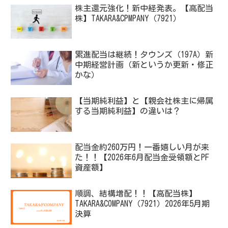
株主還元強化！新中経発表。【高配当
株】TAKARA&CPMPANY（7921）
累進配当は継続！タウンズ（197A）新
中期経営計画（新というか更新・修正
かな）
【当期純利益】と【親会社株主に帰属
する当期純利益】の違いは？
配当金約260万円！一番嬉しい月が来
た！！【2026年6月配当金受領額とPF
資産額】
順調、結構増配！！【高配当株】
TAKARA&COMPANY（7921）2026年5月期
決算