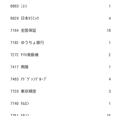
6863 ﾆﾚｺ
1
6929 日本ｾﾗﾐｯｸ
4
7164 全国保証
16
7182 ゆうちょ銀行
1
7272 ﾔﾏﾊ発動機
2
7417 南陽
1
7463 ｱﾄﾞｳﾞｧﾝｸﾞﾙｰﾌﾟ
4
7729 東京精密
3
7740 ﾀﾑﾛﾝ
1
7751 ｷﾔﾉﾝ
15