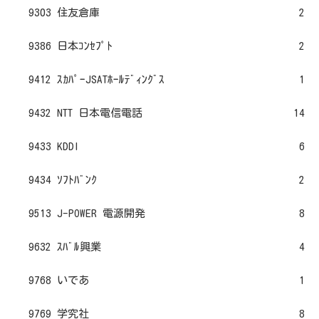
9303 住友倉庫
2
9386 日本ｺﾝｾﾌﾟﾄ
2
9412 ｽｶﾊﾟｰJSATﾎｰﾙﾃﾞｨﾝｸﾞｽ
1
9432 NTT 日本電信電話
14
9433 KDDI
6
9434 ｿﾌﾄﾊﾞﾝｸ
2
9513 J-POWER 電源開発
8
9632 ｽﾊﾞﾙ興業
4
9768 いであ
1
9769 学究社
8