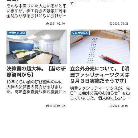
て。
そんな中気づいた人もいるかと思
いますが、株主総会の議案に剰余
金処分がある会社とない会社があ
ります。前者の会社が圧倒的に多
2021.06.10
2020.05.23
いですが、ソフトバンク等後者の
会社もチラホラ。
投資用語解説
投資用語解説
決算書の超大枠。【昔の研
立会外分売について。【明
修資料から】
豊ファシリティーワクスは
９月３日実施だそうです】
10年くらい前の研修資料の中に
大枠の決算書の見方がありまし
明豊ファシリティーワクスが、先
た。高配当株投資や株式投資に役
日”立会外分売のお知らせ”を出
立かどうかはなんともいえません
していました。個人的にも少し馴
がちょっとだけ紹介。
染みが薄かったので、この機に少
2022.06.02
2021.09.01
し確認してみることにします。