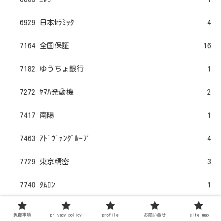
6929 日本ｾﾗﾐｯｸ
4
7164 全国保証
16
7182 ゆうちょ銀行
1
7272 ﾔﾏﾊ発動機
2
7417 南陽
1
7463 ｱﾄﾞｳﾞｧﾝｸﾞﾙｰﾌﾟ
4
7729 東京精密
3
7740 ﾀﾑﾛﾝ
1
7751 ｷﾔﾉﾝ
15
免責事項
privacy policy
profile
お問い合せ
site map