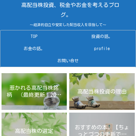
高配当株投資、税金やお金を考えるブロ
グ。
～経済的自立や安定した配当収入を目指して～
TOP
投資の話。
お金の話。
profile
お問い合せ
惹かれる高配当株銘
高配当株投資の理由
柄 （最終更新：2025
年4月14日）
おすすめの本。【ちょ
高配当株の選定
っとづつの更新です