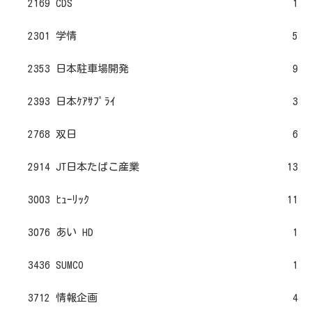
2169 CDS
1
2301 学情
5
2353 日本駐車場開発
9
2393 日本ｹｱｻﾌﾟﾗｲ
3
2768 双日
6
2914 JT日本たばこ産業
13
3003 ﾋｭｰﾘｯｸ
11
3076 あい HD
1
3436 SUMCO
1
3712 情報企画
4