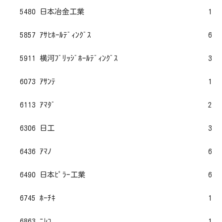
5480 日本冶金工業
1
5857 ｱｻﾋﾎｰﾙﾃﾞｨﾝｸﾞｽ
6
5911 横河ﾌﾞﾘｯｼﾞﾎｰﾙﾃﾞｨﾝｸﾞｽ
3
6073 ｱｻﾝﾃ
1
6113 ｱﾏﾀﾞ
2
6306 日工
3
6436 ｱﾏﾉ
6
6490 日本ﾋﾟﾗｰ工業
6
6745 ﾎｰﾁｷ
1
6863 ﾆﾚｺ
1