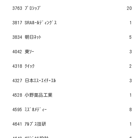
3763 ﾌﾟﾛｼｯﾌﾟ
20
3817 SRAﾎｰﾙﾃﾞｨﾝｸﾞｽ
1
3834 朝日ﾈｯﾄ
5
4042 東ｿｰ
3
4318 ｸｲｯｸ
2
4327 日本ｴｽ･ｴｲﾁ･ｴﾙ
3
4528 小野薬品工業
1
4595 ﾐｽﾞﾎﾒﾃﾞｨｰ
8
4641 ｱﾙﾌﾟｽ技研
1