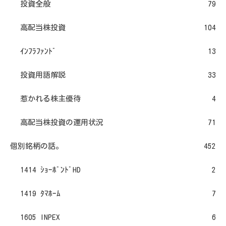
投資全般
79
高配当株投資
104
ｲﾝﾌﾗﾌｧﾝﾄﾞ
13
投資用語解説
33
惹かれる株主優待
4
高配当株投資の運用状況
71
個別銘柄の話。
452
1414 ｼｮｰﾎﾞﾝﾄﾞHD
2
1419 ﾀﾏﾎｰﾑ
7
1605 INPEX
6