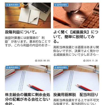
投資用語解説
投資用語解説
段階利益について。
よく聞く【減損損失】につ
いて、簡単に説明してみ
損益計算書には数種類の”利
る。
益”があります。基本的なことで
すが、これら利益の内容のおさら
高配当株投資とは直接はあまり関
いしてみます。
係ないですが、決算でよく見かけ
る減損損失について少しおさらい
してみます。
2020.06.05
2024.11.26
投資用語解説
投資用語解説
株主総会の議案に剰余金処
投資用語解説 配当利回り
分の記載がある会社とない
高配当株投資をする上では不可欠
会社。
な指標です。配当利回りについ