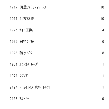
1717 明豊ﾌｧｼﾘﾃｨﾜｰｸｽ
10
1911 住友林業
10
1926 ﾗｲﾄ工業
4
1929 日特建設
6
1928 積水ﾊｳｽ
8
1951 ｴｸｼｵｸﾞﾙｰﾌﾟ
1
197A ﾀｳﾝｽﾞ
1
2124 ｼﾞｪｲｴｲｼｰﾘｸﾙｰﾄﾒﾝﾄ
1
2163 ｱﾙﾄﾅｰ
9