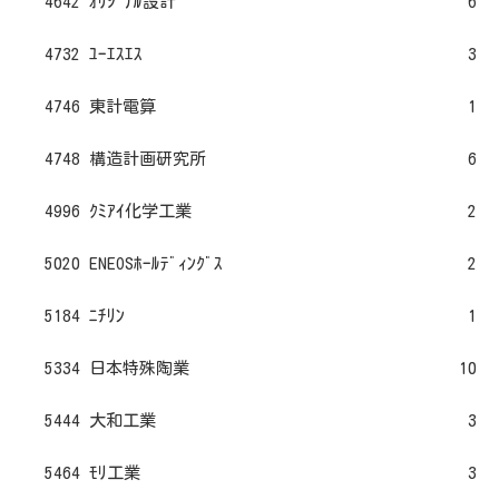
4642 ｵﾘｼﾞﾅﾙ設計
6
4732 ﾕｰｴｽｴｽ
3
4746 東計電算
1
4748 構造計画研究所
6
4996 ｸﾐｱｲ化学工業
2
5020 ENEOSﾎｰﾙﾃﾞｨﾝｸﾞｽ
2
5184 ﾆﾁﾘﾝ
1
5334 日本特殊陶業
10
5444 大和工業
3
5464 ﾓﾘ工業
3