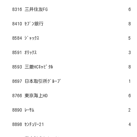
8316 三井住友FG
6
8410 ｾﾌﾞﾝ銀行
8
8584 ｼﾞｬｯｸｽ
5
8591 ｵﾘｯｸｽ
3
8593 三菱HCｷｬﾋﾟﾀﾙ
8
8697 日本取引所ｸﾞﾙｰﾌﾟ
1
8766 東京海上HD
6
8890 ﾚｰｻﾑ
2
8898 ｾﾝﾁｭﾘｰ21
4