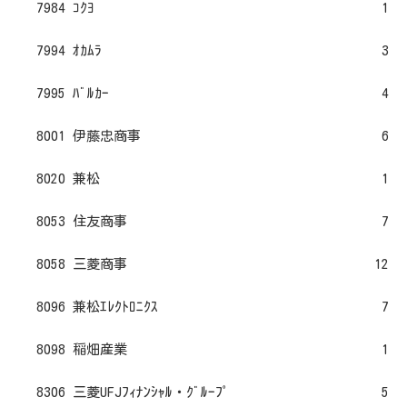
7984 ｺｸﾖ
1
7994 ｵｶﾑﾗ
3
7995 ﾊﾞﾙｶｰ
4
8001 伊藤忠商事
6
8020 兼松
1
8053 住友商事
7
8058 三菱商事
12
8096 兼松ｴﾚｸﾄﾛﾆｸｽ
7
8098 稲畑産業
1
8306 三菱UFJﾌｨﾅﾝｼｬﾙ・ｸﾞﾙｰﾌﾟ
5