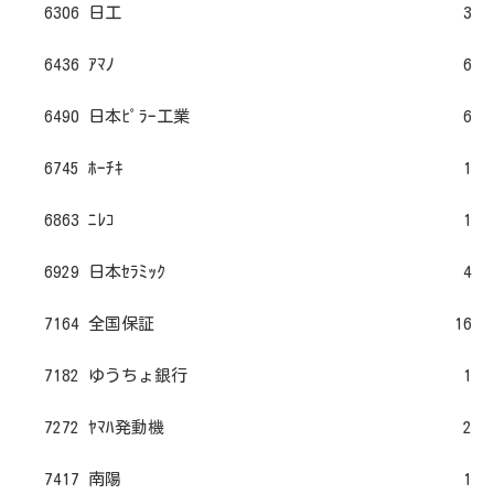
6306 日工
3
6436 ｱﾏﾉ
6
6490 日本ﾋﾟﾗｰ工業
6
6745 ﾎｰﾁｷ
1
6863 ﾆﾚｺ
1
6929 日本ｾﾗﾐｯｸ
4
7164 全国保証
16
7182 ゆうちょ銀行
1
7272 ﾔﾏﾊ発動機
2
7417 南陽
1