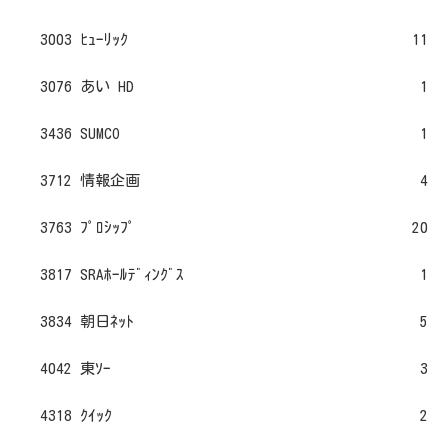
3003 ﾋｭｰﾘｯｸ
11
3076 あい HD
1
3436 SUMCO
1
3712 情報企画
4
3763 ﾌﾟﾛｼｯﾌﾟ
20
3817 SRAﾎｰﾙﾃﾞｨﾝｸﾞｽ
1
3834 朝日ﾈｯﾄ
5
4042 東ｿｰ
3
4318 ｸｲｯｸ
2