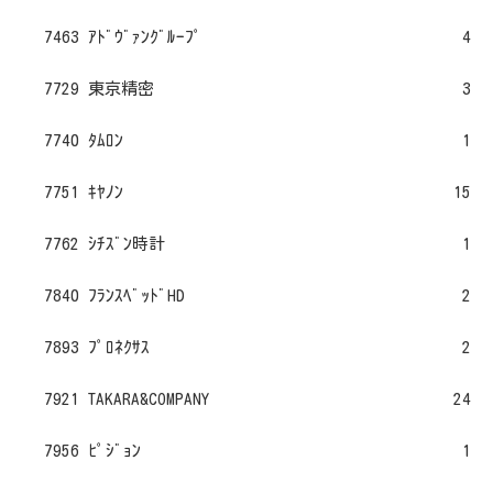
7463 ｱﾄﾞｳﾞｧﾝｸﾞﾙｰﾌﾟ
4
7729 東京精密
3
7740 ﾀﾑﾛﾝ
1
7751 ｷﾔﾉﾝ
15
7762 ｼﾁｽﾞﾝ時計
1
7840 ﾌﾗﾝｽﾍﾞｯﾄﾞHD
2
7893 ﾌﾟﾛﾈｸｻｽ
2
7921 TAKARA&COMPANY
24
7956 ﾋﾟｼﾞｮﾝ
1