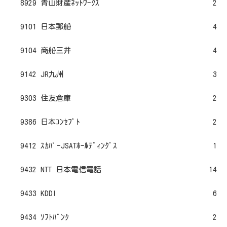
8929 青山財産ﾈｯﾄﾜｰｸｽ
2
9101 日本郵船
4
9104 商船三井
4
9142 JR九州
3
9303 住友倉庫
2
9386 日本ｺﾝｾﾌﾟﾄ
2
9412 ｽｶﾊﾟｰJSATﾎｰﾙﾃﾞｨﾝｸﾞｽ
1
9432 NTT 日本電信電話
14
9433 KDDI
6
9434 ｿﾌﾄﾊﾞﾝｸ
2