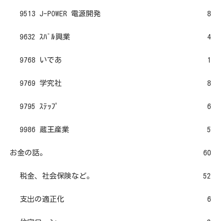
9513 J-POWER 電源開発
8
9632 ｽﾊﾞﾙ興業
4
9768 いであ
1
9769 学究社
8
9795 ｽﾃｯﾌﾟ
6
9986 蔵王産業
5
お金の話。
60
税金、社会保険など。
52
支出の適正化
6