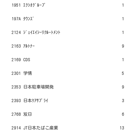
1951 ｴｸｼｵｸﾞﾙｰﾌﾟ
1
197A ﾀｳﾝｽﾞ
1
2124 ｼﾞｪｲｴｲｼｰﾘｸﾙｰﾄﾒﾝﾄ
1
2163 ｱﾙﾄﾅｰ
9
2169 CDS
1
2301 学情
5
2353 日本駐車場開発
9
2393 日本ｹｱｻﾌﾟﾗｲ
3
2768 双日
6
2914 JT日本たばこ産業
13