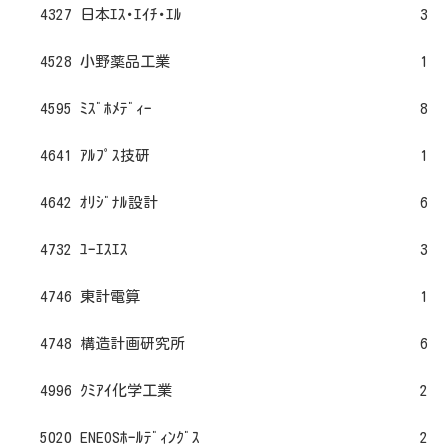
4327 日本ｴｽ･ｴｲﾁ･ｴﾙ
3
4528 小野薬品工業
1
4595 ﾐｽﾞﾎﾒﾃﾞｨｰ
8
4641 ｱﾙﾌﾟｽ技研
1
4642 ｵﾘｼﾞﾅﾙ設計
6
4732 ﾕｰｴｽｴｽ
3
4746 東計電算
1
4748 構造計画研究所
6
4996 ｸﾐｱｲ化学工業
2
5020 ENEOSﾎｰﾙﾃﾞｨﾝｸﾞｽ
2