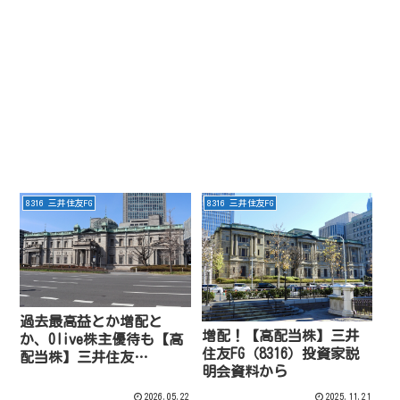
8316 三井住友FG
8316 三井住友FG
過去最高益とか増配と
増配！【高配当株】三井
か、Olive株主優待も【高
住友FG（8316）投資家説
配当株】三井住友
明会資料から
FG（8316）
2026.05.22
2025.11.21