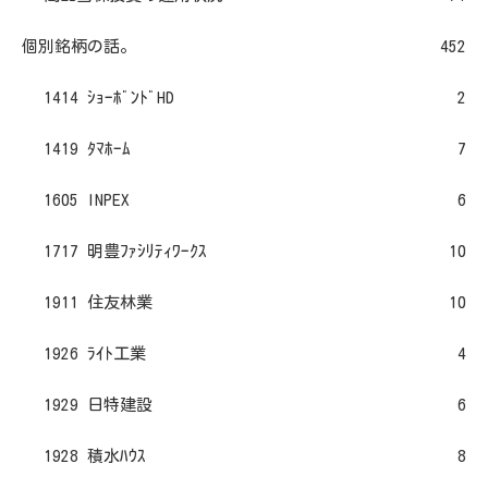
個別銘柄の話。
452
1414 ｼｮｰﾎﾞﾝﾄﾞHD
2
1419 ﾀﾏﾎｰﾑ
7
1605 INPEX
6
1717 明豊ﾌｧｼﾘﾃｨﾜｰｸｽ
10
1911 住友林業
10
1926 ﾗｲﾄ工業
4
1929 日特建設
6
1928 積水ﾊｳｽ
8