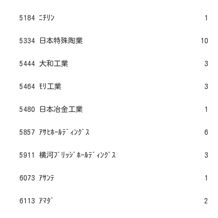
5184 ﾆﾁﾘﾝ
1
5334 日本特殊陶業
10
5444 大和工業
3
5464 ﾓﾘ工業
3
5480 日本冶金工業
1
5857 ｱｻﾋﾎｰﾙﾃﾞｨﾝｸﾞｽ
6
5911 横河ﾌﾞﾘｯｼﾞﾎｰﾙﾃﾞｨﾝｸﾞｽ
3
6073 ｱｻﾝﾃ
1
6113 ｱﾏﾀﾞ
2