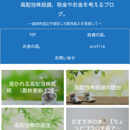
高配当株投資、税金やお金を考えるブロ
グ。
～経済的自立や安定した配当収入を目指して～
TOP
投資の話。
お金の話。
profile
お問い合せ
惹かれる高配当株銘
高配当株投資の理由
柄 （最終更新：2025
年4月14日）
おすすめの本。【ちょ
高配当株の選定
っとづつの更新です