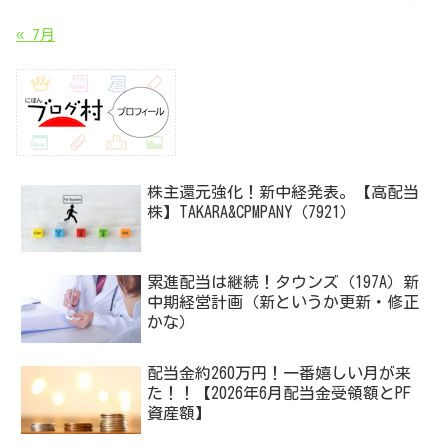
« 7月
株主還元強化！新中経発表。【高配当
株】TAKARA&CPMPANY（7921）
累進配当は継続！タウンズ（197A）新
中期経営計画（新というか更新・修正
かな）
配当金約260万円！一番嬉しい月が来
た！！【2026年6月配当金受領額とPF
資産額】