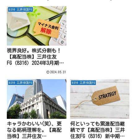
8316 三井住友FG
視界良好。株式分割も！
【高配当株】三井住友
FG（8316）2024年3月期決
算。
2024.05.31
8316 三井住友FG
8316 三井住友FG
キャラかわいい(笑)、更
何といっても累進配当継
なる銘柄理解を。【高配
続です【高配当株】三井
当株】三井住友
住友FG（8316）新中期経