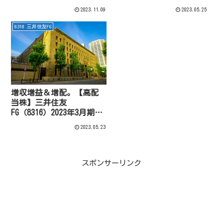
FG（8316）個人投資家向
営計画。
2023.11.09
2023.05.25
け説明会資料より
8316 三井住友FG
増収増益＆増配。【高配
当株】三井住友
FG（8316）2023年3月期決
算
2023.05.23
スポンサーリンク