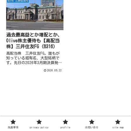
8316 三井住友FG
らっと見直しです。
その後11月18日に行われた投資
家説明会の資料もUPされていま
したので、興味を惹かれた部分を
ざっと取り上げてみます。
過去最高益とか増配とか、
Olive株主優待も【高配当
株】三井住友FG（8316）
高配当株 三井住友FG。誰もが
知っている超有名、大型銘柄で
す。先日の2026年3月期決算発表
も内容良かったですね！このよう
2026.05.22
な大型銘柄については、業績等の
深堀は難しいのですが、決算発表
や新中期経営計画、投資家説明開
催の内容から、いくつか興味を引
いた内容があったので、紹介して
おきますね。
免責事項
privacy policy
profile
お問い合せ
site map