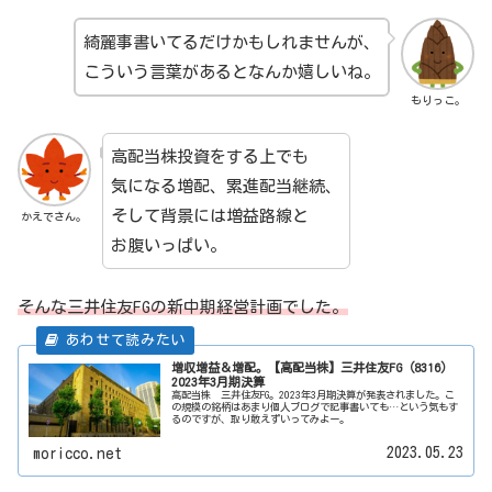
綺麗事書いてるだけかもしれませんが、
こういう言葉があるとなんか嬉しいね。
もりっこ。
高配当株投資をする上でも
気になる増配、累進配当継続、
そして背景には増益路線と
かえでさん。
お腹いっぱい。
そんな三井住友FGの新中期経営計画でした。
増収増益＆増配。【高配当株】三井住友FG（8316）
2023年3月期決算
高配当株 三井住友FG。2023年3月期決算が発表されました。こ
の規模の銘柄はあまり個人ブログで記事書いても…という気もす
るのですが、取り敢えずいってみよー。
2023.05.23
moricco.net