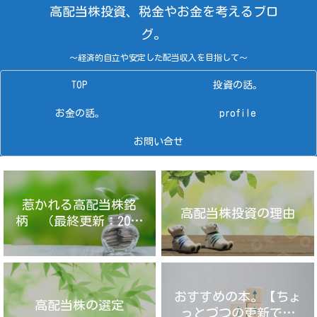
高配当株投資、税金やお金を考えるブロ
グ。
～経済的自立や安定した配当収入を目指して～
TOP
投資の話。
お金の話。
profile
お問い合せ
惹かれる高配当株銘
高配当株投資の理由
柄 （最終更新：2025
年4月14日）
おすすめの本。【ちょ
高配当株の選定
っとづつの更新です