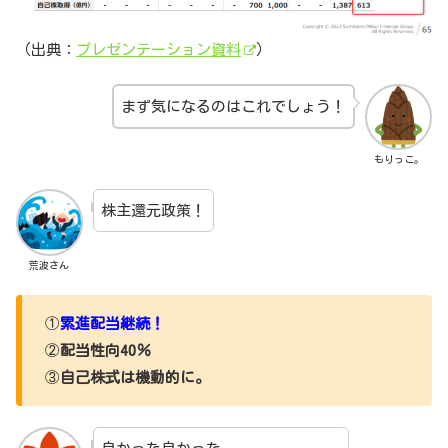
（出典：
プレゼンテーション資料
）
まず気になるのはこれでしょう！
もりっこ。
株主還元政策！
荒波さん
①
累進配当継続！
②
配当性向40％
③
自己株式は機動的に。