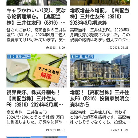
キャラかわいい(笑)、更な
増収増益＆増配。【高配当
る銘柄理解を。【高配当
株】三井住友FG（8316）
株】三井住友FG（8316）個
2023年3月期決算
人投資家向け説明会資料よ
皆さんご存じ、高配当株の三井住
高配当株 三井住友FG。2023年3
り
友FG（8316）。2023年9月に個人
月期決算が発表されました。この
投資家向けIRが出ています。気
規模の銘柄はあまり個人ブログで
になる部分をざっとみてみます。
記事書いても…という気もするの
2023.11.09
2023.05.23
ですが、取り敢えずいってみよ
ー。
8316 三井住友FG
8316 三井住友FG
視界良好。株式分割も！
増配！【高配当株】三井住
【高配当株】三井住友
友FG（8316）投資家説明会
FG（8316）2024年3月期決
資料から
算。
高配当株 三井住友FG。
高配当株 三井住友FG。言わず
2024/5/28にとうとう株価1万円
と知れた超有名銘柄です。高配当
に到達しました。好調な決算や今
株でもそうでなくても、投資先と
後の国内金利上昇思惑等もあり株
している人はかなり多いのではな
2024.05.31
2025.11.21
価堅調です。そんな三井住友FG
いでしょうか。先日2026年3月期
の2024年3月期決算について、さ
2Qの決算発表がありましたが、