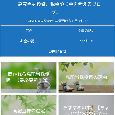
高配当株投資、税金やお金を考えるブロ
グ。
～経済的自立や安定した配当収入を目指して～
TOP
投資の話。
お金の話。
profile
お問い合せ
惹かれる高配当株銘
高配当株投資の理由
柄 （最終更新：2025
年4月14日）
おすすめの本。【ちょ
高配当株の選定
っとづつの更新です