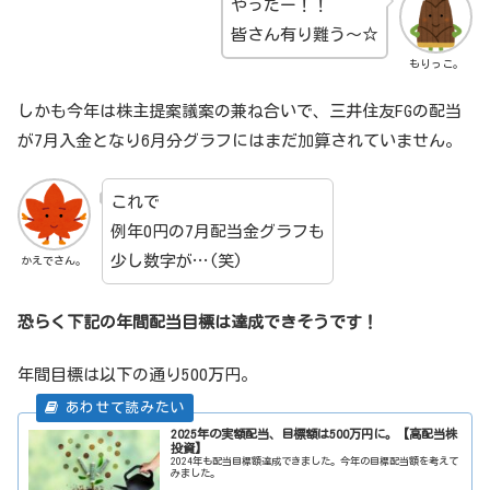
やったー！！
皆さん有り難う～☆
もりっこ。
しかも今年は株主提案議案の兼ね合いで、三井住友FGの配当
が7月入金となり6月分グラフにはまだ加算されていません。
これで
例年0円の7月配当金グラフも
少し数字が…(笑)
かえでさん。
恐らく下記の年間配当目標は達成できそうです！
年間目標は以下の通り500万円。
2025年の実額配当、目標額は500万円に。【高配当株
投資】
2024年も配当目標額達成できました。今年の目標配当額を考えて
みました。