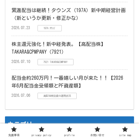
累進配当は継続！タウンズ（197A）新中期経営計画
（新というか更新・修正かな）
2026.07.23
197A ﾀｳﾝｽﾞ
株主還元強化！新中経発表。【高配当株】
TAKARA&CPMPANY（7921）
2026.07.10
7921 TAKARA&COMPANY
配当金約260万円！一番嬉しい月が来た！！【2026
年6月配当金受領額とPF資産額】
2026.07.06
高配当株投資の運用状況
カテゴリー
免責事項
privacy policy
profile
お問い合せ
site map