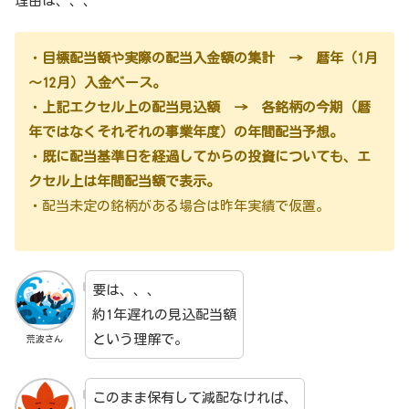
理由は、、、
・
目標配当額や実際の配当入金額の集計 → 暦年（1月
～12月）入金ベース。
・
上記エクセル上の配当見込額 → 各銘柄の今期（暦
年ではなくそれぞれの事業年度）の年間配当予想。
・
既に配当基準日を経過してからの投資についても、エ
クセル上は年間配当額で表示。
・配当未定の銘柄がある場合は昨年実績で仮置。
要は、、、
約1年遅れの見込配当額
という理解で。
荒波さん
このまま保有して減配なければ、