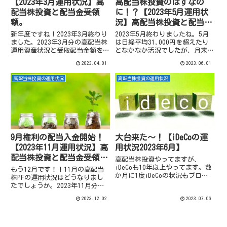
【2023年3月運用状況】高
高配当株投資のはずなの
配当株投資と配当金受領
に！？【2023年5月運用状
額。
況】高配当株投資と配当金
受領額。
新年度ですね！2023年3月終わり
2023年5月終わりましたね。5月
ました。2023年3月分の高配当株
は日経平均31,000円を超えたり
運用資産状況と受取配当金額を
となかなか活況でしたが、月末は
UPします。
少し戻しました。2023年5月分の
2023.04.01
2023.06.01
高配当株運用資産状況と受取配当
金額をUPします。
高配当株投資の運用状況
高配当株投資の運用状況
9月権利の配当入金開始！
大台来た～！【iDeCoの運
【2023年11月運用状況】高
用状況2023年6月】
配当株投資と配当金受領
高配当株投資やってますが、
額。
iDeCoも10年以上やってます。数
もう12月です！！11月の高配当
か月に1度iDeCoの状況もブログ
株PFの運用状況はどうなりまし
に書いていますが、2023年6月は
たでしょうか。2023年11月分の
相場も好調で資産の増加もそれな
高配当株運用資産状況と受取配当
2023.12.02
2023.07.06
りにありそうなので、5月に引き
金額をUPします。
続き確認します。