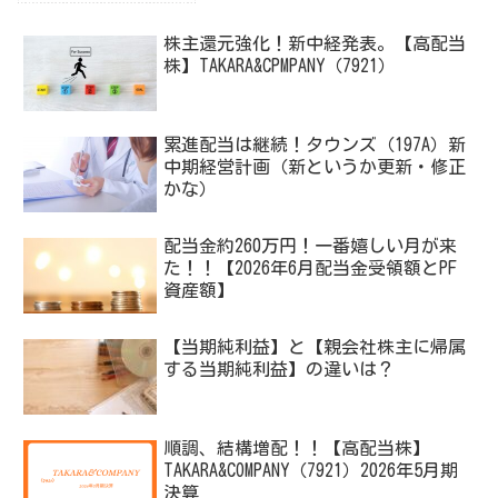
株主還元強化！新中経発表。【高配当
株】TAKARA&CPMPANY（7921）
累進配当は継続！タウンズ（197A）新
中期経営計画（新というか更新・修正
かな）
配当金約260万円！一番嬉しい月が来
た！！【2026年6月配当金受領額とPF
資産額】
【当期純利益】と【親会社株主に帰属
する当期純利益】の違いは？
順調、結構増配！！【高配当株】
TAKARA&COMPANY（7921）2026年5月期
決算