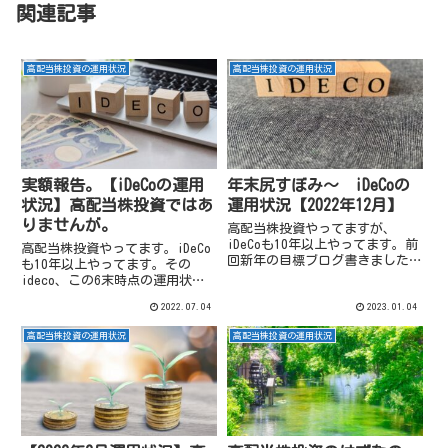
関連記事
高配当株投資の運用状況
高配当株投資の運用状況
実額報告。【iDeCoの運用
年末尻すぼみ～ iDeCoの
状況】高配当株投資ではあ
運用状況【2022年12月】
りませんが。
高配当株投資やってますが、
iDeCoも10年以上やってます。前
高配当株投資やってます。iDeCo
回新年の目標ブログ書きました
も10年以上やってます。その
が、そういや昨年末のiDeCo確認
ideco、この6末時点の運用状況
してなかったので確認しておきま
を久々に確認してみました。
2022.07.04
2023.01.04
す。
高配当株投資の運用状況
高配当株投資の運用状況