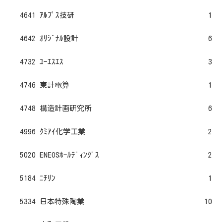
4641 ｱﾙﾌﾟｽ技研
1
4642 ｵﾘｼﾞﾅﾙ設計
6
4732 ﾕｰｴｽｴｽ
3
4746 東計電算
1
4748 構造計画研究所
6
4996 ｸﾐｱｲ化学工業
2
5020 ENEOSﾎｰﾙﾃﾞｨﾝｸﾞｽ
2
5184 ﾆﾁﾘﾝ
1
5334 日本特殊陶業
10