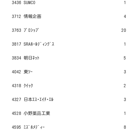
3436 SUMCO
1
3712 情報企画
4
3763 ﾌﾟﾛｼｯﾌﾟ
20
3817 SRAﾎｰﾙﾃﾞｨﾝｸﾞｽ
1
3834 朝日ﾈｯﾄ
5
4042 東ｿｰ
3
4318 ｸｲｯｸ
2
4327 日本ｴｽ･ｴｲﾁ･ｴﾙ
3
4528 小野薬品工業
1
4595 ﾐｽﾞﾎﾒﾃﾞｨｰ
8