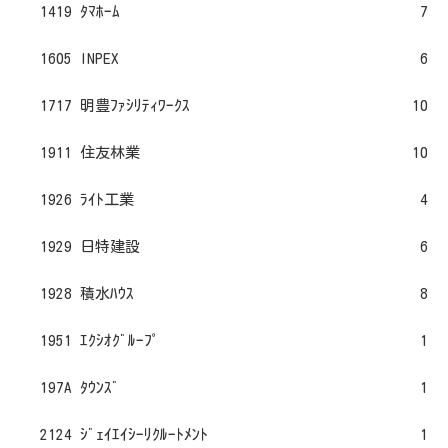
1419 ﾀﾏﾎｰﾑ
7
1605 INPEX
6
1717 明豊ﾌｧｼﾘﾃｨﾜｰｸｽ
10
1911 住友林業
10
1926 ﾗｲﾄ工業
4
1929 日特建設
6
1928 積水ﾊｳｽ
8
1951 ｴｸｼｵｸﾞﾙｰﾌﾟ
1
197A ﾀｳﾝｽﾞ
1
2124 ｼﾞｪｲｴｲｼｰﾘｸﾙｰﾄﾒﾝﾄ
1