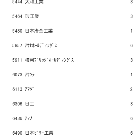
5444 大和工業
3
5464 ﾓﾘ工業
3
5480 日本冶金工業
1
5857 ｱｻﾋﾎｰﾙﾃﾞｨﾝｸﾞｽ
6
5911 横河ﾌﾞﾘｯｼﾞﾎｰﾙﾃﾞｨﾝｸﾞｽ
3
6073 ｱｻﾝﾃ
1
6113 ｱﾏﾀﾞ
2
6306 日工
3
6436 ｱﾏﾉ
6
6490 日本ﾋﾟﾗｰ工業
6