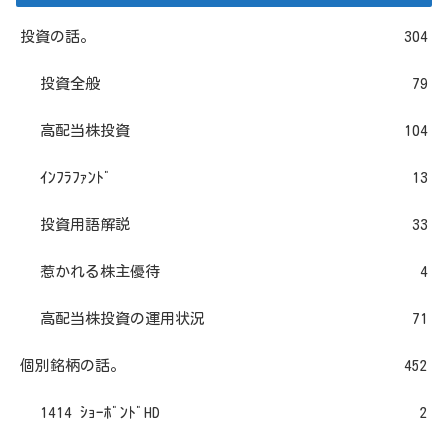
投資の話。
304
投資全般
79
高配当株投資
104
ｲﾝﾌﾗﾌｧﾝﾄﾞ
13
投資用語解説
33
惹かれる株主優待
4
高配当株投資の運用状況
71
個別銘柄の話。
452
1414 ｼｮｰﾎﾞﾝﾄﾞHD
2