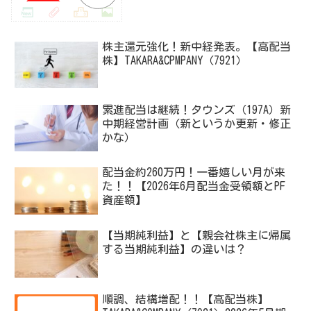
株主還元強化！新中経発表。【高配当
株】TAKARA&CPMPANY（7921）
累進配当は継続！タウンズ（197A）新
中期経営計画（新というか更新・修正
かな）
配当金約260万円！一番嬉しい月が来
た！！【2026年6月配当金受領額とPF
資産額】
【当期純利益】と【親会社株主に帰属
する当期純利益】の違いは？
順調、結構増配！！【高配当株】