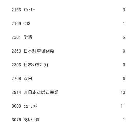
2163 ｱﾙﾄﾅｰ
9
2169 CDS
1
2301 学情
5
2353 日本駐車場開発
9
2393 日本ｹｱｻﾌﾟﾗｲ
3
2768 双日
6
2914 JT日本たばこ産業
13
3003 ﾋｭｰﾘｯｸ
11
3076 あい HD
1