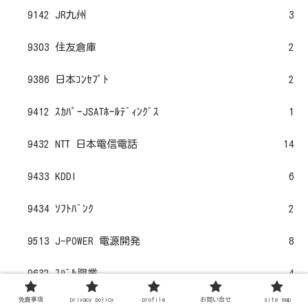
9142 JR九州
3
9303 住友倉庫
2
9386 日本ｺﾝｾﾌﾟﾄ
2
9412 ｽｶﾊﾟｰJSATﾎｰﾙﾃﾞｨﾝｸﾞｽ
1
9432 NTT 日本電信電話
14
9433 KDDI
6
9434 ｿﾌﾄﾊﾞﾝｸ
2
9513 J-POWER 電源開発
8
9632 ｽﾊﾞﾙ興業
4
免責事項
privacy policy
profile
お問い合せ
site map
9768 いであ
1