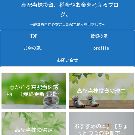
高配当株投資、税金やお金を考えるブロ
グ。
～経済的自立や安定した配当収入を目指して～
TOP
投資の話。
お金の話。
profile
お問い合せ
惹かれる高配当株銘
高配当株投資の理由
柄 （最終更新：2025
年4月14日）
おすすめの本。【ちょ
高配当株の選定
っとづつの更新です