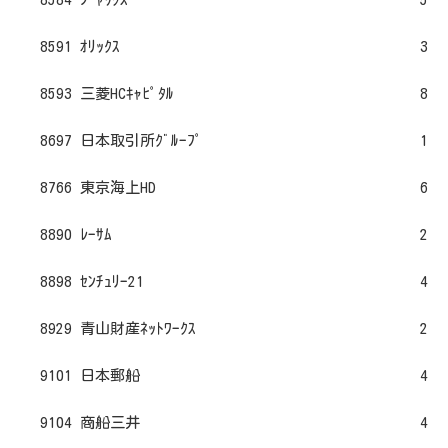
8591 ｵﾘｯｸｽ
3
8593 三菱HCｷｬﾋﾟﾀﾙ
8
8697 日本取引所ｸﾞﾙｰﾌﾟ
1
8766 東京海上HD
6
8890 ﾚｰｻﾑ
2
8898 ｾﾝﾁｭﾘｰ21
4
8929 青山財産ﾈｯﾄﾜｰｸｽ
2
9101 日本郵船
4
9104 商船三井
4