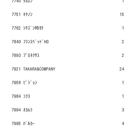
7740 ﾀﾑﾛﾝ
1
7751 ｷﾔﾉﾝ
15
7762 ｼﾁｽﾞﾝ時計
1
7840 ﾌﾗﾝｽﾍﾞｯﾄﾞHD
2
7893 ﾌﾟﾛﾈｸｻｽ
2
7921 TAKARA&COMPANY
24
7956 ﾋﾟｼﾞｮﾝ
1
7984 ｺｸﾖ
1
7994 ｵｶﾑﾗ
3
7995 ﾊﾞﾙｶｰ
4