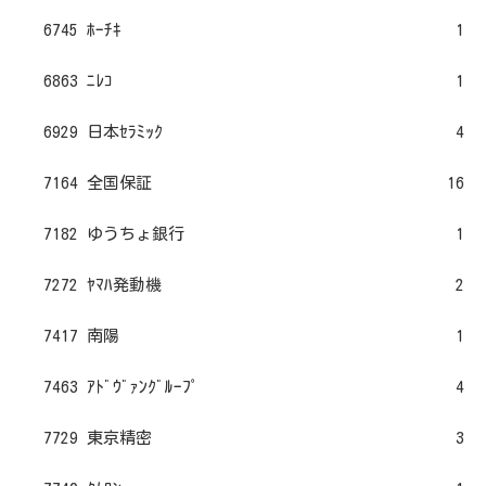
6745 ﾎｰﾁｷ
1
6863 ﾆﾚｺ
1
6929 日本ｾﾗﾐｯｸ
4
7164 全国保証
16
7182 ゆうちょ銀行
1
7272 ﾔﾏﾊ発動機
2
7417 南陽
1
7463 ｱﾄﾞｳﾞｧﾝｸﾞﾙｰﾌﾟ
4
7729 東京精密
3