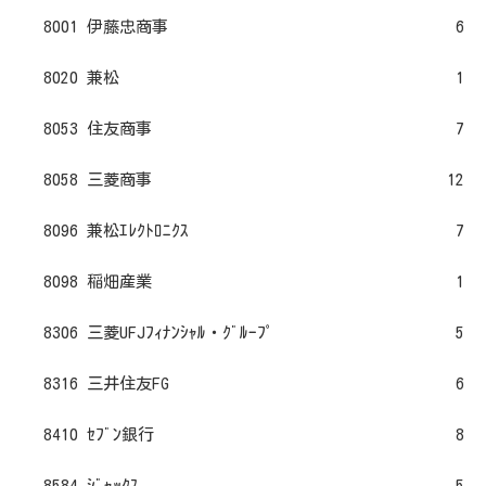
8001 伊藤忠商事
6
8020 兼松
1
8053 住友商事
7
8058 三菱商事
12
8096 兼松ｴﾚｸﾄﾛﾆｸｽ
7
8098 稲畑産業
1
8306 三菱UFJﾌｨﾅﾝｼｬﾙ・ｸﾞﾙｰﾌﾟ
5
8316 三井住友FG
6
8410 ｾﾌﾞﾝ銀行
8
8584 ｼﾞｬｯｸｽ
5