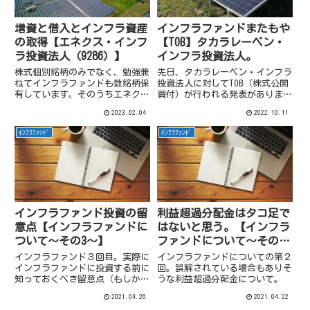
増資と借入とインフラ資産
インフラファンドまたもや
の取得【エネクス・インフ
【TOB】タカラレーベン・
ラ投資法人（9286）】
インフラ投資法人。
株式個別銘柄のみでなく、勉強兼
先日、タカラレーベン・インフラ
ねてインフラファンドも数銘柄保
投資法人に対してTOB（株式公開
有しています。そのうちエネク
買付）が行われる発表がありまし
ス・インフラ投資法人については
た。
2023.02.04
2022.10.11
11月決算ということで、先月1月
にいろいろ動きがありましたので
ｲﾝﾌﾗﾌｧﾝﾄﾞ
ｲﾝﾌﾗﾌｧﾝﾄﾞ
整理しておきたいと思います。
インフラファンド投資の留
利益超過分配金はタコ足で
意点【インフラファンドに
はないと思う。【インフラ
ついて～その3～】
ファンドについて～その２
～】
インフラファンド３回目。実際に
インフラファンドについての第２
インフラファンドに投資する前に
回。誤解されている場合もありそ
知っておくべき留意点（もしかし
うな利益超過分配金について。
たらデメリットになり得る）につ
2021.04.26
2021.04.22
いて。