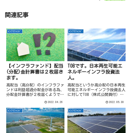
関連記事
ｲﾝﾌﾗﾌｧﾝﾄﾞ
ｲﾝﾌﾗﾌｧﾝﾄﾞ
【インフラファンド】配当
TOBです。日本再生可能エ
(分配)金計算書は２枚届き
ネルギーインフラ投資法
ます。
人。
高配当（高分配）のインフラファ
高配当というか高分配の日本再生
ンドは利益超過分配金がある為、
可能エネルギーインフラ投資法人
分配金計算書が２枚届くようで
に対してTOB（株式公開買付）が
す。
行われる発表がありました。この
2022.04.26
2022.05.30
辺り確認してみます。
ｲﾝﾌﾗﾌｧﾝﾄﾞ
ｲﾝﾌﾗﾌｧﾝﾄﾞ