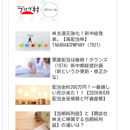
株主還元強化！新中経発
表。【高配当株】
TAKARA&CPMPANY（7921）
累進配当は継続！タウンズ
（197A）新中期経営計画
（新というか更新・修正か
な）
配当金約260万円！一番嬉し
い月が来た！！【2026年6月
配当金受領額とPF資産額】
【当期純利益】と【親会社
株主に帰属する当期純利
益】の違いは？