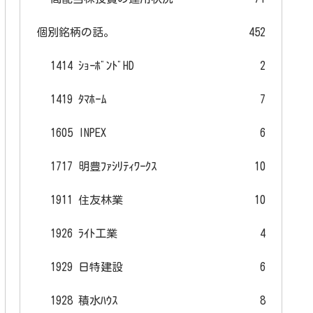
個別銘柄の話。
452
1414 ｼｮｰﾎﾞﾝﾄﾞHD
2
1419 ﾀﾏﾎｰﾑ
7
1605 INPEX
6
1717 明豊ﾌｧｼﾘﾃｨﾜｰｸｽ
10
1911 住友林業
10
1926 ﾗｲﾄ工業
4
1929 日特建設
6
1928 積水ﾊｳｽ
8