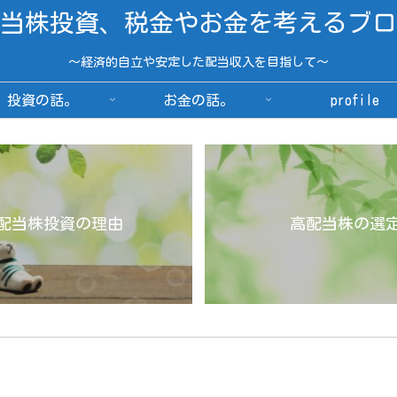
当株投資、税金やお金を考えるブロ
～経済的自立や安定した配当収入を目指して～
投資の話。
お金の話。
profile
配当株投資の理由
高配当株の選