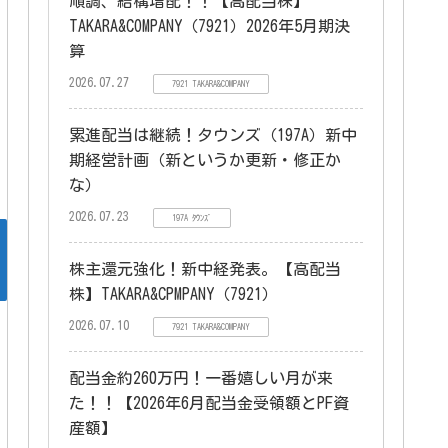
順調、結構増配！！【高配当株】
TAKARA&COMPANY（7921）2026年5月期決
算
2026.07.27
7921 TAKARA&COMPANY
累進配当は継続！タウンズ（197A）新中
期経営計画（新というか更新・修正か
な）
2026.07.23
197A ﾀｳﾝｽﾞ
株主還元強化！新中経発表。【高配当
株】TAKARA&CPMPANY（7921）
2026.07.10
7921 TAKARA&COMPANY
配当金約260万円！一番嬉しい月が来
た！！【2026年6月配当金受領額とPF資
産額】