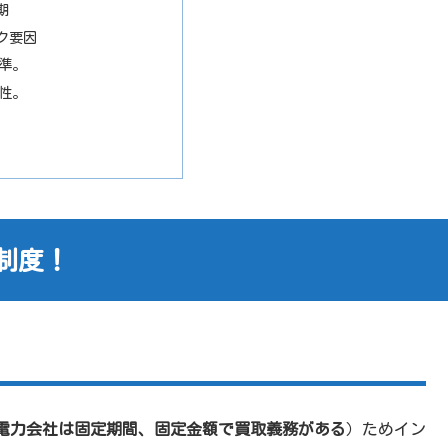
期
ク要因
準。
性。
制度！
電力会社は固定期間、固定金額で買取義務がある
）ためイン