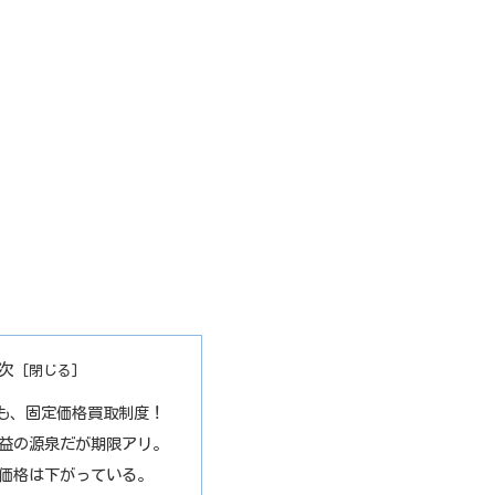
次
も、固定価格買取制度！
益の源泉だが期限アリ。
価格は下がっている。