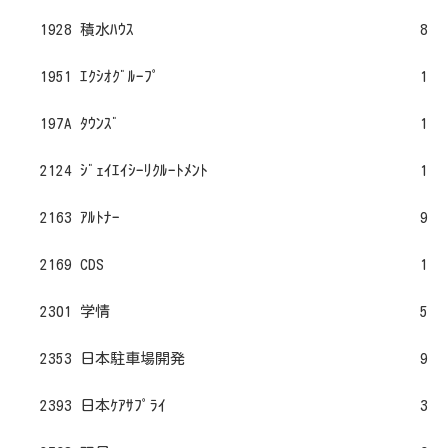
1928 積水ﾊｳｽ
8
1951 ｴｸｼｵｸﾞﾙｰﾌﾟ
1
197A ﾀｳﾝｽﾞ
1
2124 ｼﾞｪｲｴｲｼｰﾘｸﾙｰﾄﾒﾝﾄ
1
2163 ｱﾙﾄﾅｰ
9
2169 CDS
1
2301 学情
5
2353 日本駐車場開発
9
2393 日本ｹｱｻﾌﾟﾗｲ
3