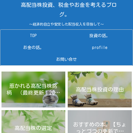
高配当株投資、税金やお金を考えるブロ
グ。
～経済的自立や安定した配当収入を目指して～
TOP
投資の話。
お金の話。
profile
お問い合せ
惹かれる高配当株銘
高配当株投資の理由
柄 （最終更新：2025
年4月14日）
おすすめの本。【ちょ
高配当株の選定
っとづつの更新です