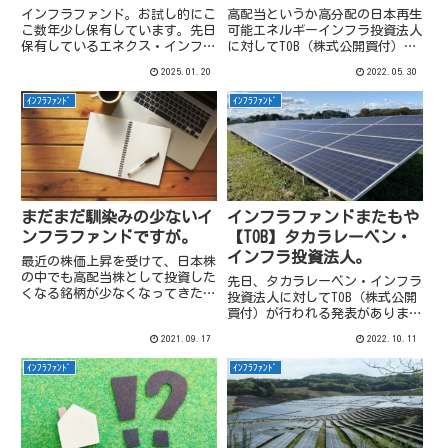
インフラファンド。お試し的にこ
高配当というか高分配の日本再生
こ数年少し保有しています。先日
可能エネルギーインフラ投資法人
保有しているエネクス・インフラ
に対してTOB（株式公開買付）が
投資法人の2024年11月期決算発
行われる発表がありました。この
2025.01.20
2022.05.30
表があったので、確認してみたの
辺り確認してみます。
ですが、眼を惹いたのは業績では
ｲﾝﾌﾗﾌｧﾝﾄﾞ
ｲﾝﾌﾗﾌｧﾝﾄﾞ
なく…。
まだまだ馴染みの少ないイ
インフラファンドまたもや
ンフラファンドですが。
【TOB】タカラレーベン・
インフラ投資法人。
最近の株価上昇を受けて、日本株
の中でも高配当株として投資した
先日、タカラレーベン・インフラ
くなる銘柄が少なくなってきた感
投資法人に対してTOB（株式公開
があります。そんな中インフラフ
買付）が行われる発表がありまし
ァンドの利回りは魅力的に映りま
た。
2021.09.17
2022.10.11
す。
ｲﾝﾌﾗﾌｧﾝﾄﾞ
ｲﾝﾌﾗﾌｧﾝﾄﾞ