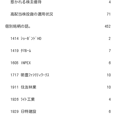
惹かれる株主優待
4
高配当株投資の運用状況
71
個別銘柄の話。
452
1414 ｼｮｰﾎﾞﾝﾄﾞHD
2
1419 ﾀﾏﾎｰﾑ
7
1605 INPEX
6
1717 明豊ﾌｧｼﾘﾃｨﾜｰｸｽ
10
1911 住友林業
10
1926 ﾗｲﾄ工業
4
1929 日特建設
6