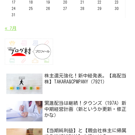
17
18
19
20
21
22
23
24
25
26
27
28
29
30
31
« 7月
株主還元強化！新中経発表。【高配当
株】TAKARA&CPMPANY（7921）
累進配当は継続！タウンズ（197A）新
中期経営計画（新というか更新・修正
かな）
【当期純利益】と【親会社株主に帰属