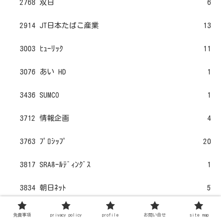
2768 双日
6
2914 JT日本たばこ産業
13
3003 ﾋｭｰﾘｯｸ
11
3076 あい HD
1
3436 SUMCO
1
3712 情報企画
4
3763 ﾌﾟﾛｼｯﾌﾟ
20
3817 SRAﾎｰﾙﾃﾞｨﾝｸﾞｽ
1
3834 朝日ﾈｯﾄ
5
4042 東ｿｰ
3
免責事項
privacy policy
profile
お問い合せ
site map