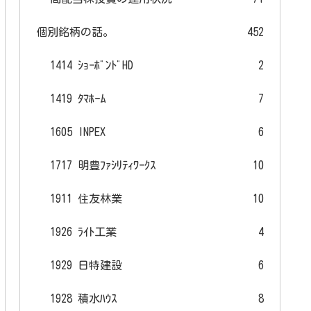
個別銘柄の話。
452
1414 ｼｮｰﾎﾞﾝﾄﾞHD
2
1419 ﾀﾏﾎｰﾑ
7
1605 INPEX
6
1717 明豊ﾌｧｼﾘﾃｨﾜｰｸｽ
10
1911 住友林業
10
1926 ﾗｲﾄ工業
4
1929 日特建設
6
1928 積水ﾊｳｽ
8