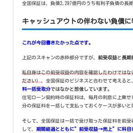
全国保証は、負債2,297億円のうち有利子負債の長
キャッシュアウトの伴わない負債に
これが今回書きたかった点です。
上記のスキャンの赤枠部分ですが、
前受収益
と
長期
私自身はこの前受収益の内容を確認したわけではな
ださい）
、全国保証のビジネスと合わせて考えると
料一括受取分
ではなかと想像しています。
住宅ローン契約時の保証料は、毎月の利息に上乗せ
分の保証料を一括して支払っておくケースが多いと
そして、全国保証は一括で受け取った保証料を前受
して、
期間経過とともに”前受収益→売上”に科目