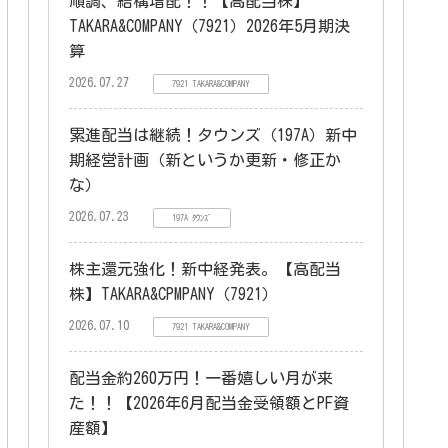
順調、結構増配！！【高配当株】
TAKARA&COMPANY（7921）2026年5月期決
算
2026.07.27
7921 TAKARA&COMPANY
累進配当は継続！タウンズ（197A）新中
期経営計画（新というか更新・修正か
な）
2026.07.23
197A ﾀｳﾝｽﾞ
株主還元強化！新中経発表。【高配当
株】TAKARA&CPMPANY（7921）
2026.07.10
7921 TAKARA&COMPANY
配当金約260万円！一番嬉しい月が来
た！！【2026年6月配当金受領額とPF資
産額】