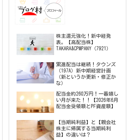
株主還元強化！新中経発
表。【高配当株】
TAKARA&CPMPANY（7921）
累進配当は継続！タウンズ
（197A）新中期経営計画
（新というか更新・修正か
な）
配当金約260万円！一番嬉し
い月が来た！！【2026年6月
配当金受領額とPF資産額】
【当期純利益】と【親会社
株主に帰属する当期純利
益】の違いは？