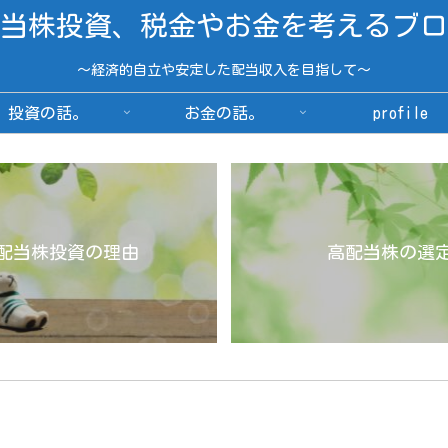
当株投資、税金やお金を考えるブロ
～経済的自立や安定した配当収入を目指して～
投資の話。
お金の話。
profile
配当株投資の理由
高配当株の選