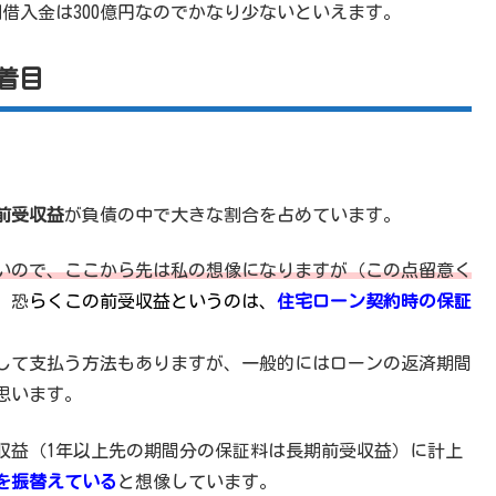
期借入金は300億円なのでかなり少ないといえます。
着目
前受収益
が負債の中で大きな割合を占めています。
いので、ここから先は私の想像になりますが（この点留意く
、恐
らくこの前受収益というのは、
住宅ローン契約時の保証
して支払う方法もありますが、一般的にはローンの返済期間
思います。
収益（1年以上先の期間分の保証料は長期前受収益）に計上
を振替えている
と想像しています。