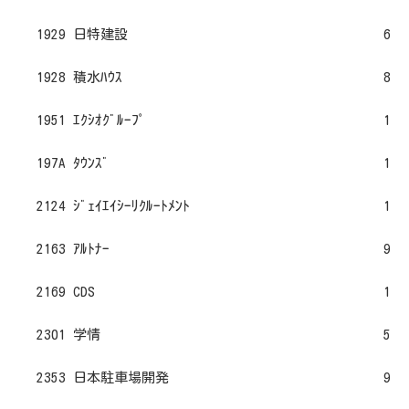
1929 日特建設
6
1928 積水ﾊｳｽ
8
1951 ｴｸｼｵｸﾞﾙｰﾌﾟ
1
197A ﾀｳﾝｽﾞ
1
2124 ｼﾞｪｲｴｲｼｰﾘｸﾙｰﾄﾒﾝﾄ
1
2163 ｱﾙﾄﾅｰ
9
2169 CDS
1
2301 学情
5
2353 日本駐車場開発
9