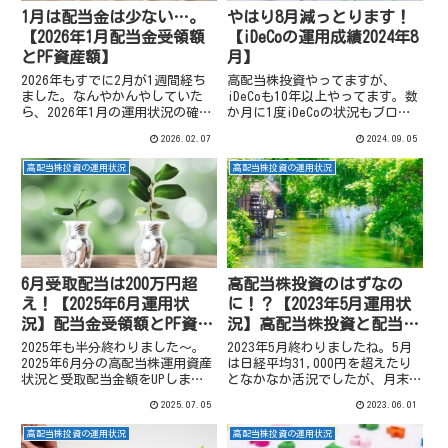
1月は配当金は少ない…。
やはり8月減っとります！
【2026年1月配当金受領額
【iDeCoの運用成績2024年8
とPF資産額】
月】
2026年もすでに2月が1週間経ち
高配当株投資やってますが、
ました。なんやかんやしていた
iDeCoも10年以上やってます。数
ら、2026年1月の運用状況の確認
か月に1度iDeCoの状況もブログ
をupしていなかったので、簡単
にupしています。前回は2024年6
2026.02.07
2024.09.05
にですがブログに。2026年1月分
月分UPしてばかりですが、相場
の高配当株運用資産状況と受取配
が軟調だったので2024年8月も取
高配当株投資の運用状況
高配当株投資の運用状況
当金額になります。
り上げました。
6月受取配当は200万円超
高配当株投資のはずなの
え！【2025年6月運用状
に！？【2023年5月運用状
況】配当金受領額とPF資産
況】高配当株投資と配当金
額。
受領額。
2025年も半分終わりました～。
2023年5月終わりましたね。5月
2025年6月分の高配当株運用資産
は日経平均31,000円を超えたり
状況と受取配当金額をUPしま
となかなか活況でしたが、月末は
す。
少し戻しました。2023年5月分の
2025.07.05
2023.06.01
高配当株運用資産状況と受取配当
金額をUPします。
高配当株投資の運用状況
高配当株投資の運用状況