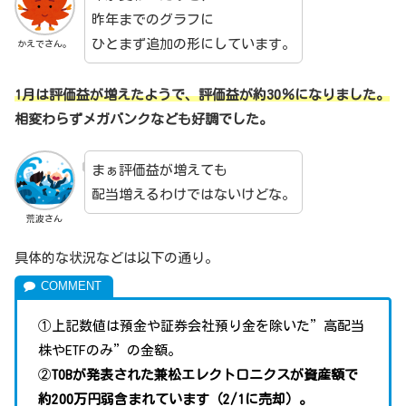
昨年までのグラフに
ひとまず追加の形にしています。
かえでさん。
1月は評価益が増えたようで、評価益が約30％になりました。
相変わらずメガバンクなども好調でした。
まぁ評価益が増えても
配当増えるわけではないけどな。
荒波さん
具体的な状況などは以下の通り。
①上記数値は預金や証券会社預り金を除いた”高配当
株やETFのみ”の金額。
②
TOBが発表された兼松エレクトロニクスが資産額で
約200万円弱含まれています（2/1に売却）。