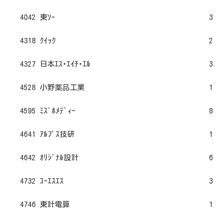
4042 東ｿｰ
3
4318 ｸｲｯｸ
2
4327 日本ｴｽ･ｴｲﾁ･ｴﾙ
3
4528 小野薬品工業
1
4595 ﾐｽﾞﾎﾒﾃﾞｨｰ
8
4641 ｱﾙﾌﾟｽ技研
1
4642 ｵﾘｼﾞﾅﾙ設計
6
4732 ﾕｰｴｽｴｽ
3
4746 東計電算
1