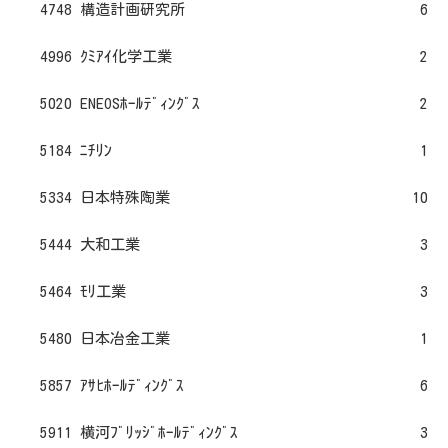
4748 構造計画研究所
6
4996 ｸﾐｱｲ化学工業
2
5020 ENEOSﾎｰﾙﾃﾞｨﾝｸﾞｽ
2
5184 ﾆﾁﾘﾝ
1
5334 日本特殊陶業
10
5444 大和工業
3
5464 ﾓﾘ工業
3
5480 日本冶金工業
1
5857 ｱｻﾋﾎｰﾙﾃﾞｨﾝｸﾞｽ
6
5911 横河ﾌﾞﾘｯｼﾞﾎｰﾙﾃﾞｨﾝｸﾞｽ
3