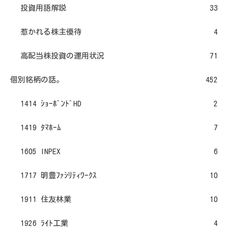
投資用語解説
33
惹かれる株主優待
4
高配当株投資の運用状況
71
個別銘柄の話。
452
1414 ｼｮｰﾎﾞﾝﾄﾞHD
2
1419 ﾀﾏﾎｰﾑ
7
1605 INPEX
6
1717 明豊ﾌｧｼﾘﾃｨﾜｰｸｽ
10
1911 住友林業
10
1926 ﾗｲﾄ工業
4