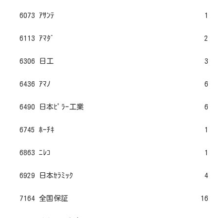
6073 ｱｻﾝﾃ
1
6113 ｱﾏﾀﾞ
2
6306 日工
3
6436 ｱﾏﾉ
6
6490 日本ﾋﾟﾗｰ工業
6
6745 ﾎｰﾁｷ
1
6863 ﾆﾚｺ
1
6929 日本ｾﾗﾐｯｸ
4
7164 全国保証
16