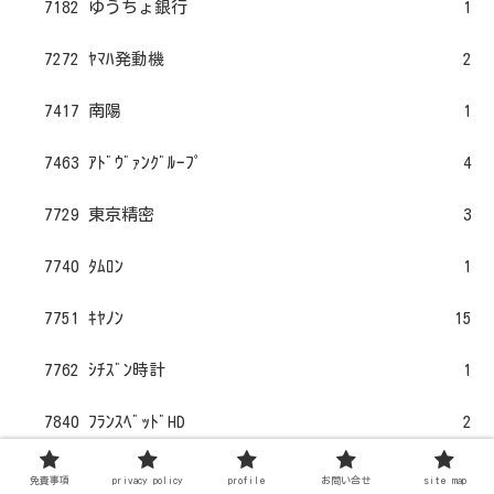
7182 ゆうちょ銀行
1
7272 ﾔﾏﾊ発動機
2
7417 南陽
1
7463 ｱﾄﾞｳﾞｧﾝｸﾞﾙｰﾌﾟ
4
7729 東京精密
3
7740 ﾀﾑﾛﾝ
1
7751 ｷﾔﾉﾝ
15
7762 ｼﾁｽﾞﾝ時計
1
7840 ﾌﾗﾝｽﾍﾞｯﾄﾞHD
2
7893 ﾌﾟﾛﾈｸｻｽ
2
免責事項
privacy policy
profile
お問い合せ
site map