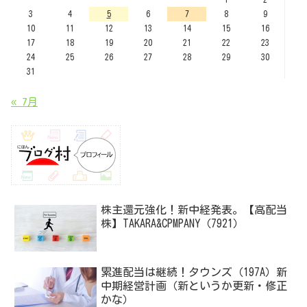
3
4
5
6
7
8
9
10
11
12
13
14
15
16
17
18
19
20
21
22
23
24
25
26
27
28
29
30
31
« 7月
株主還元強化！新中経発表。【高配当
株】TAKARA&CPMPANY（7921）
累進配当は継続！タウンズ（197A）新
中期経営計画（新というか更新・修正
かな）