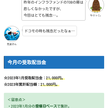
昨年のインフラファンドのTOBの際は
悲しくなかったですが、
今回はとても残念…。
もりっこ。
ドコモの時も残念だったなぁ…
荒波さん
今月の受取配当金
☆2023年1月受取配当金：
21,000
円。
☆2023年累計配当額：
21,000
円。
＜留意点＞
・2023年1月分の
受領日ベース
で集計。