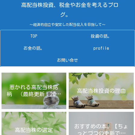
高配当株投資、税金やお金を考えるブロ
グ。
～経済的自立や安定した配当収入を目指して～
TOP
投資の話。
お金の話。
profile
お問い合せ
惹かれる高配当株銘
高配当株投資の理由
柄 （最終更新：2025
年4月14日）
おすすめの本。【ちょ
高配当株の選定
っとづつの更新です