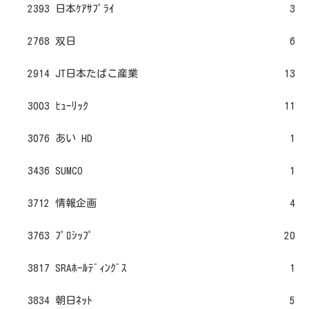
2393 日本ｹｱｻﾌﾟﾗｲ
3
2768 双日
6
2914 JT日本たばこ産業
13
3003 ﾋｭｰﾘｯｸ
11
3076 あい HD
1
3436 SUMCO
1
3712 情報企画
4
3763 ﾌﾟﾛｼｯﾌﾟ
20
3817 SRAﾎｰﾙﾃﾞｨﾝｸﾞｽ
1
3834 朝日ﾈｯﾄ
5