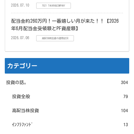
2026.07.10
7921 TAKARA&COMPANY
配当金約260万円！一番嬉しい月が来た！！【2026
年6月配当金受領額とPF資産額】
2026.07.06
高配当株投資の運用状況
カテゴリー
投資の話。
304
投資全般
79
高配当株投資
104
ｲﾝﾌﾗﾌｧﾝﾄﾞ
13