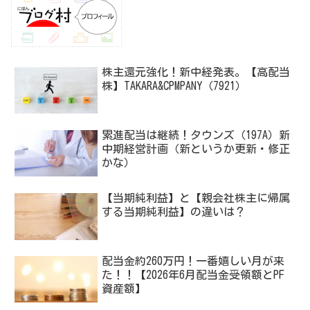
株主還元強化！新中経発表。【高配当
株】TAKARA&CPMPANY（7921）
累進配当は継続！タウンズ（197A）新
中期経営計画（新というか更新・修正
かな）
【当期純利益】と【親会社株主に帰属
する当期純利益】の違いは？
配当金約260万円！一番嬉しい月が来
た！！【2026年6月配当金受領額とPF
資産額】