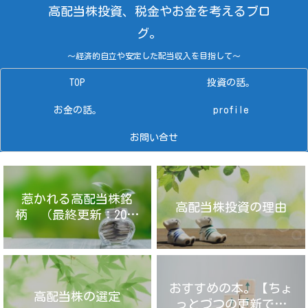
高配当株投資、税金やお金を考えるブロ
グ。
～経済的自立や安定した配当収入を目指して～
TOP
投資の話。
お金の話。
profile
お問い合せ
惹かれる高配当株銘
高配当株投資の理由
柄 （最終更新：2025
年4月14日）
おすすめの本。【ちょ
高配当株の選定
っとづつの更新です