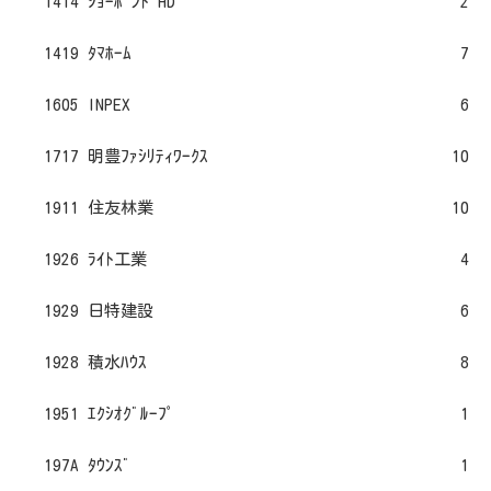
1414 ｼｮｰﾎﾞﾝﾄﾞHD
2
1419 ﾀﾏﾎｰﾑ
7
1605 INPEX
6
1717 明豊ﾌｧｼﾘﾃｨﾜｰｸｽ
10
1911 住友林業
10
1926 ﾗｲﾄ工業
4
1929 日特建設
6
1928 積水ﾊｳｽ
8
1951 ｴｸｼｵｸﾞﾙｰﾌﾟ
1
197A ﾀｳﾝｽﾞ
1