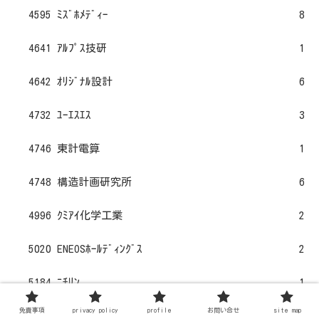
4595 ﾐｽﾞﾎﾒﾃﾞｨｰ
8
4641 ｱﾙﾌﾟｽ技研
1
4642 ｵﾘｼﾞﾅﾙ設計
6
4732 ﾕｰｴｽｴｽ
3
4746 東計電算
1
4748 構造計画研究所
6
4996 ｸﾐｱｲ化学工業
2
5020 ENEOSﾎｰﾙﾃﾞｨﾝｸﾞｽ
2
5184 ﾆﾁﾘﾝ
1
免責事項
privacy policy
profile
お問い合せ
site map
5334 日本特殊陶業
10