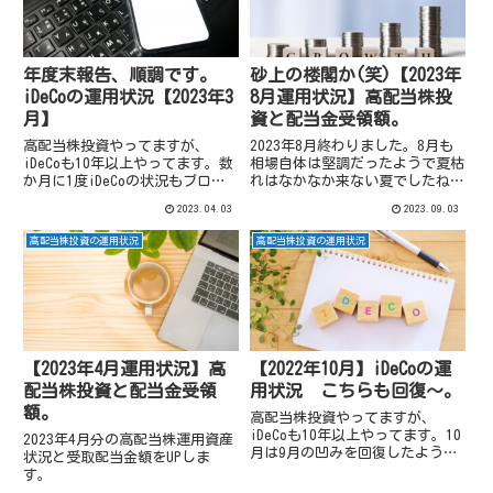
年度末報告、順調です。
砂上の楼閣か(笑)【2023年
iDeCoの運用状況【2023年3
8月運用状況】高配当株投
月】
資と配当金受領額。
高配当株投資やってますが、
2023年8月終わりました。8月も
iDeCoも10年以上やってます。数
相場自体は堅調だったようで夏枯
か月に1度iDeCoの状況もブログ
れはなかなか来ない夏でしたね。
に書いていますが、年度末の区切
2023年8月分の高配当株運用資産
2023.04.03
2023.09.03
りとして2023年3月分のご報告。
状況と受取配当金額をUPしま
す。
高配当株投資の運用状況
高配当株投資の運用状況
【2023年4月運用状況】高
【2022年10月】iDeCoの運
配当株投資と配当金受領
用状況 こちらも回復～。
額。
高配当株投資やってますが、
iDeCoも10年以上やってます。10
2023年4月分の高配当株運用資産
月は9月の凹みを回復したような
状況と受取配当金額をUPしま
ので状況確認してみました。
す。