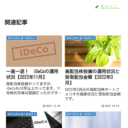
もりっこ。
関連記事
高配当株投資の運用状況
高配当株投資の運用状況
一進一退！ iDeCoの運用
高配当株投資の運用状況と
状況【2022年11月】
受取配当金額【2022年3
月】
高配当株投資やってますが、
iDeCoも10年以上やってます。11
2022年3月分の高配当株ポートフ
月株式市場は堅調だったのです
ォリオの資産状況と受取配当金額
が、iDeCoの方はどうでしょう
です。
か？
2022.12.04
2022.04.04
高配当株投資の運用状況
高配当株投資の運用状況