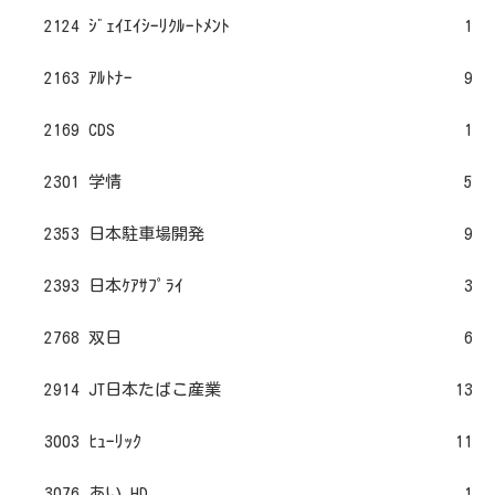
2124 ｼﾞｪｲｴｲｼｰﾘｸﾙｰﾄﾒﾝﾄ
1
2163 ｱﾙﾄﾅｰ
9
2169 CDS
1
2301 学情
5
2353 日本駐車場開発
9
2393 日本ｹｱｻﾌﾟﾗｲ
3
2768 双日
6
2914 JT日本たばこ産業
13
3003 ﾋｭｰﾘｯｸ
11
3076 あい HD
1