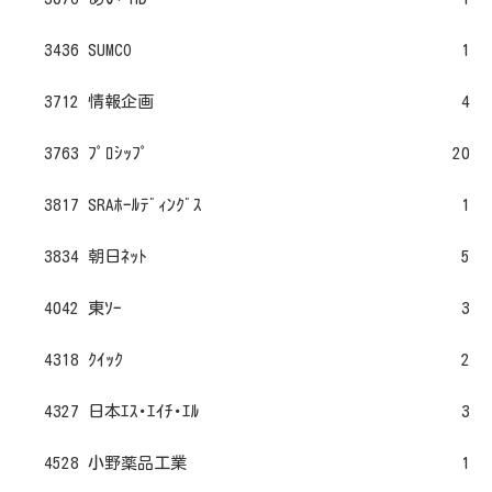
3436 SUMCO
1
3712 情報企画
4
3763 ﾌﾟﾛｼｯﾌﾟ
20
3817 SRAﾎｰﾙﾃﾞｨﾝｸﾞｽ
1
3834 朝日ﾈｯﾄ
5
4042 東ｿｰ
3
4318 ｸｲｯｸ
2
4327 日本ｴｽ･ｴｲﾁ･ｴﾙ
3
4528 小野薬品工業
1