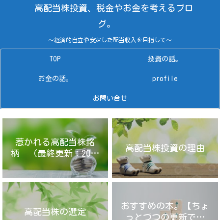
高配当株投資、税金やお金を考えるブロ
グ。
～経済的自立や安定した配当収入を目指して～
TOP
投資の話。
お金の話。
profile
お問い合せ
惹かれる高配当株銘
高配当株投資の理由
柄 （最終更新：2025
年4月14日）
おすすめの本。【ちょ
高配当株の選定
っとづつの更新です