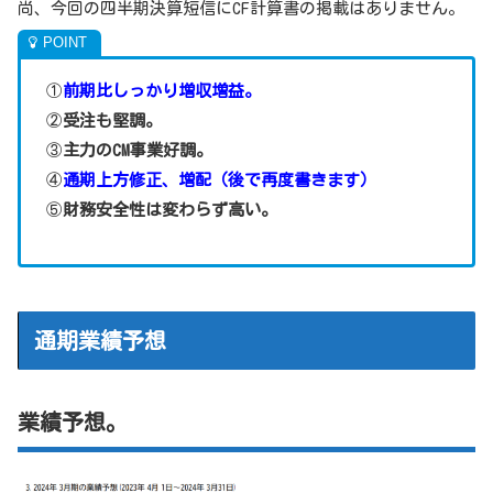
尚、今回の四半期決算短信にCF計算書の掲載はありません。
①
前期比しっかり増
収増益。
②
受注も堅調。
③
主力のCM事業好調。
④
通期上方修正、増配（後で再度書きます）
⑤
財務安全性は変わらず高い。
通期業績予想
業績予想。