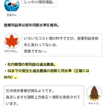
しっかり増収増益。
荒波さん
営業利益率は前年同期水準を維持。
いろいろコスト増の昨今ですが、営業利益率前
年と変わってない点、
素敵ですね～。
かえでさん。
・
社内管理の粗利益は過去最高。
・
3Qまでの受注も過去最高の前期と同水準（正確には
99％）。
引き続き事業好調なようです。
後述しますが通期上方修正＋増配も発表されて
います。
もりっこ。