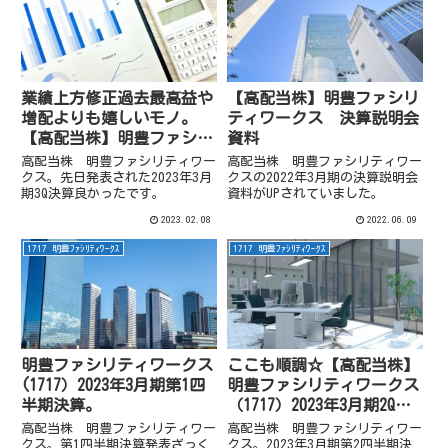
業績上方修正過去最高益や
【高配当株】明豊ファシリ
増配よりも嬉しいモノ。
ティワークス 決算説明会
【高配当株】明豊ファシリ
資料
ティワークス（1717）2023
高配当株 明豊ファシリティワー
高配当株 明豊ファシリティワー
年3月期3Q
クス。先日発表された2023年3月
クスの2022年3月期の決算説明会
期3Q決算良かったです。
資料がUPされていました。
2023.02.08
2022.06.09
1717 明豊ﾌｧｼﾘﾃｨﾜｰｸｽ
1717 明豊ﾌｧｼﾘﾃｨﾜｰｸｽ
明豊ファシリティワークス
ここも順調☆【高配当株】
(1717）2023年3月期第1四
明豊ファシリティワークス
半期決算。
（1717）2023年3月期2Q決
算
高配当株 明豊ファシリティワー
高配当株 明豊ファシリティワー
クス。第1四半期決算発表ざっく
クス。2023年3月期第2四半期決