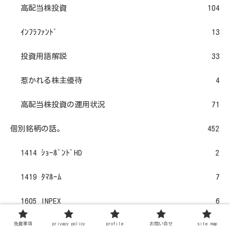
高配当株投資
104
ｲﾝﾌﾗﾌｧﾝﾄﾞ
13
投資用語解説
33
惹かれる株主優待
4
高配当株投資の運用状況
71
個別銘柄の話。
452
1414 ｼｮｰﾎﾞﾝﾄﾞHD
2
1419 ﾀﾏﾎｰﾑ
7
1605 INPEX
6
1717 明豊ﾌｧｼﾘﾃｨﾜｰｸｽ
10
免責事項
privacy policy
profile
お問い合せ
site map