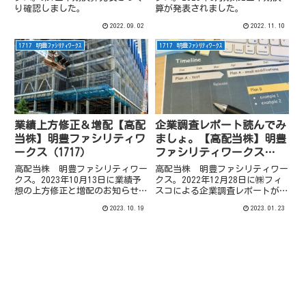
り確認しました。
算が発表されました。
2022.09.02
2022.11.10
1717 明豊ﾌｧｼﾘﾃｨﾜｰｸｽ
1717 明豊ﾌｧｼﾘﾃｨﾜｰｸｽ
業績上方修正＆増配【高配
企業調査レポート読んでみ
当株】明豊ファシリティワ
ましょ。【高配当株】明豊
ークス（1717）
ファシリティワークス
（1717）
高配当株 明豊ファシリティワー
高配当株 明豊ファシリティワー
クス。2023年10月13日に業績予
クス。2022年12月28日に㈱フィ
想の上方修正と増配のお知らせが
スコによる企業調査レポートが出
出ておりました。
ていました。
2023.10.19
2023.01.23