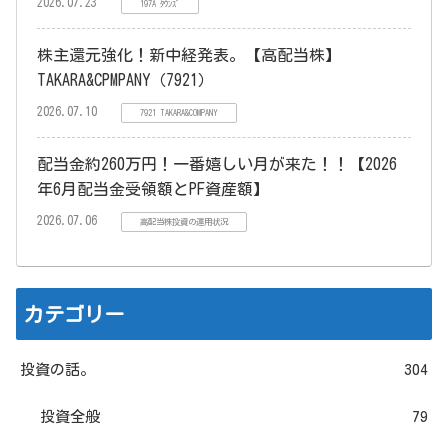
2026.07.23
197A ﾀｳﾝｽﾞ
株主還元強化！新中経発表。【高配当株】
TAKARA&CPMPANY（7921）
2026.07.10
7921 TAKARA&COMPANY
配当金約260万円！一番嬉しい月が来た！！【2026
年6月配当金受領額とPF資産額】
2026.07.06
高配当株投資の運用状況
カテゴリー
投資の話。
304
投資全般
79