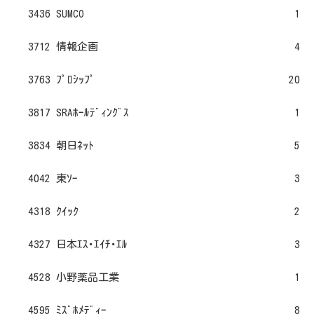
3436 SUMCO
1
3712 情報企画
4
3763 ﾌﾟﾛｼｯﾌﾟ
20
3817 SRAﾎｰﾙﾃﾞｨﾝｸﾞｽ
1
3834 朝日ﾈｯﾄ
5
4042 東ｿｰ
3
4318 ｸｲｯｸ
2
4327 日本ｴｽ･ｴｲﾁ･ｴﾙ
3
4528 小野薬品工業
1
4595 ﾐｽﾞﾎﾒﾃﾞｨｰ
8