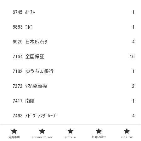
6745 ﾎｰﾁｷ
1
6863 ﾆﾚｺ
1
6929 日本ｾﾗﾐｯｸ
4
7164 全国保証
16
7182 ゆうちょ銀行
1
7272 ﾔﾏﾊ発動機
2
7417 南陽
1
7463 ｱﾄﾞｳﾞｧﾝｸﾞﾙｰﾌﾟ
4
7729 東京精密
3
免責事項
privacy policy
profile
お問い合せ
site map