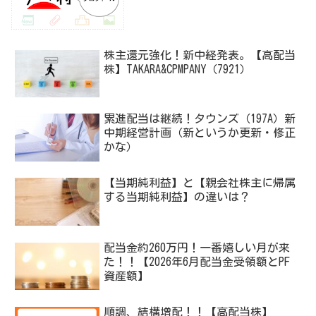
株主還元強化！新中経発表。【高配当
株】TAKARA&CPMPANY（7921）
累進配当は継続！タウンズ（197A）新
中期経営計画（新というか更新・修正
かな）
【当期純利益】と【親会社株主に帰属
する当期純利益】の違いは？
配当金約260万円！一番嬉しい月が来
た！！【2026年6月配当金受領額とPF
資産額】
順調、結構増配！！【高配当株】