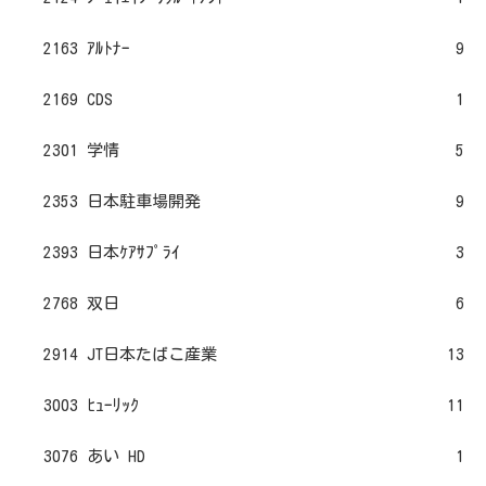
2163 ｱﾙﾄﾅｰ
9
2169 CDS
1
2301 学情
5
2353 日本駐車場開発
9
2393 日本ｹｱｻﾌﾟﾗｲ
3
2768 双日
6
2914 JT日本たばこ産業
13
3003 ﾋｭｰﾘｯｸ
11
3076 あい HD
1