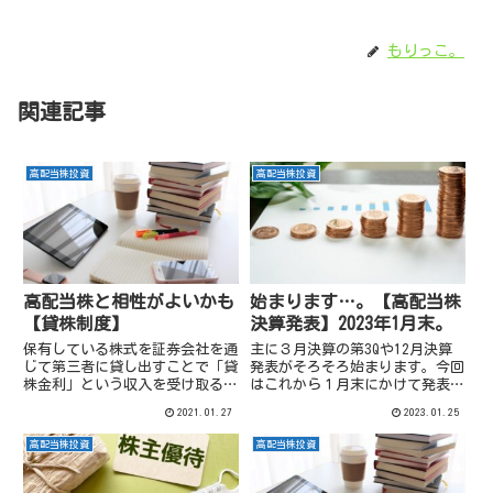
もりっこ。
関連記事
高配当株投資
高配当株投資
高配当株と相性がよいかも
始まります…。【高配当株
【貸株制度】
決算発表】2023年1月末。
保有している株式を証券会社を通
主に３月決算の第3Qや12月決算
じて第三者に貸し出すことで「貸
発表がそろそろ始まります。今回
株金利」という収入を受け取る貸
はこれから１月末にかけて発表さ
株サービスとういうものがありま
れる個人的に気になる高配当株銘
2021.01.27
2023.01.25
す。（出典：楽天証券より）一昔
柄の決算発表時期を確認しておき
前までは、上場企業のオーナーの
ます。
高配当株投資
高配当株投資
ようにその銘柄を多量に保有して
いる方が行っているイメージが
あ...