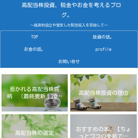
高配当株投資、税金やお金を考えるブロ
グ。
～経済的自立や安定した配当収入を目指して～
TOP
投資の話。
お金の話。
profile
お問い合せ
惹かれる高配当株銘
高配当株投資の理由
柄 （最終更新：2025
年4月14日）
おすすめの本。【ちょ
高配当株の選定
っとづつの更新です