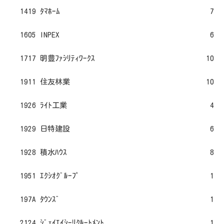
1419 ﾀﾏﾎｰﾑ
7
1605 INPEX
6
1717 明豊ﾌｧｼﾘﾃｨﾜｰｸｽ
10
1911 住友林業
10
1926 ﾗｲﾄ工業
4
1929 日特建設
6
1928 積水ﾊｳｽ
8
1951 ｴｸｼｵｸﾞﾙｰﾌﾟ
1
197A ﾀｳﾝｽﾞ
1
2124 ｼﾞｪｲｴｲｼｰﾘｸﾙｰﾄﾒﾝﾄ
1