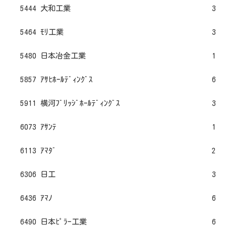
5444 大和工業
3
5464 ﾓﾘ工業
3
5480 日本冶金工業
1
5857 ｱｻﾋﾎｰﾙﾃﾞｨﾝｸﾞｽ
6
5911 横河ﾌﾞﾘｯｼﾞﾎｰﾙﾃﾞｨﾝｸﾞｽ
3
6073 ｱｻﾝﾃ
1
6113 ｱﾏﾀﾞ
2
6306 日工
3
6436 ｱﾏﾉ
6
6490 日本ﾋﾟﾗｰ工業
6