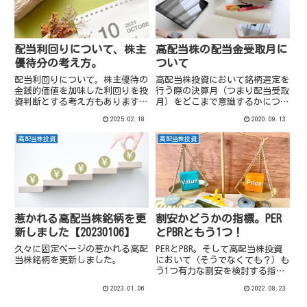
配当利回りについて、株主
高配当株の配当金受取月に
優待分の考え方。
ついて
配当利回りについて。株主優待の
高配当株投資において銘柄選定を
金銭的価値を加味した利回りを投
行う際の決算月（つまり配当受取
資判断とする考え方もあります
月）をどこまで意識するかについ
が、この点について私の個人的な
て、少し私の考えを書きます。
2025.02.18
2020.09.13
考えを整理してみます。
高配当株投資
高配当株投資
惹かれる高配当株銘柄を更
割安かどうかの指標。PER
新しました【20230106】
とPBRともう1つ！
久々に固定ページの惹かれる高配
PERとPBR。そして高配当株投資
当株銘柄を更新しました。
において（そうでなくても？）も
う1つ有力な割安を検討する指標
があると思っています。
2023.01.06
2022.08.23