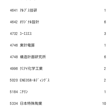
4641 ｱﾙﾌﾟｽ技研
1
4642 ｵﾘｼﾞﾅﾙ設計
6
4732 ﾕｰｴｽｴｽ
3
4746 東計電算
1
4748 構造計画研究所
6
4996 ｸﾐｱｲ化学工業
2
5020 ENEOSﾎｰﾙﾃﾞｨﾝｸﾞｽ
2
5184 ﾆﾁﾘﾝ
1
5334 日本特殊陶業
10