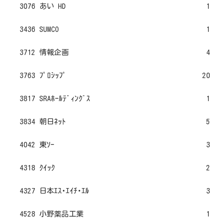
3076 あい HD
1
3436 SUMCO
1
3712 情報企画
4
3763 ﾌﾟﾛｼｯﾌﾟ
20
3817 SRAﾎｰﾙﾃﾞｨﾝｸﾞｽ
1
3834 朝日ﾈｯﾄ
5
4042 東ｿｰ
3
4318 ｸｲｯｸ
2
4327 日本ｴｽ･ｴｲﾁ･ｴﾙ
3
4528 小野薬品工業
1