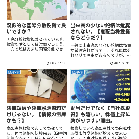
疑似的な国際分散投資で良
出来高の少ない銘柄は推奨
いですか？
されない。【高配当株投資
ならどうだ？】
国際分散投資推奨されています。
投資の話としては常識でしょう。
一般に出来高の少ない銘柄は売買
一方で私はあまり国際分散できて
が敬遠されがちです。それにはそ
いないです。
れなりの理由があるのですが、高
配当株ではどうでしょうか？
2022.07.18
2022.09.30
投資全般
投資全般
決算短信や決算説明資料だ
配当だけでなく【自社株取
けじゃない。【情報の宝庫
得】も嬉しい。株価上昇に
かも？】
繋がりやすい理由。
高配当株投資であってもなくて
投資している高配当株でも自社株
も、保有銘柄の決算発表（四半期
取得を行う銘柄が増えてきまし
決算含みます）は気になると思い
た。この自社株取得ですが何故株