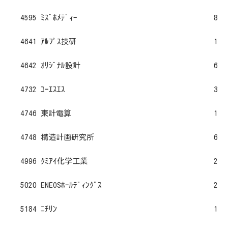
4595 ﾐｽﾞﾎﾒﾃﾞｨｰ
8
4641 ｱﾙﾌﾟｽ技研
1
4642 ｵﾘｼﾞﾅﾙ設計
6
4732 ﾕｰｴｽｴｽ
3
4746 東計電算
1
4748 構造計画研究所
6
4996 ｸﾐｱｲ化学工業
2
5020 ENEOSﾎｰﾙﾃﾞｨﾝｸﾞｽ
2
5184 ﾆﾁﾘﾝ
1