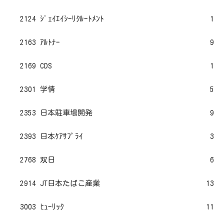
2124 ｼﾞｪｲｴｲｼｰﾘｸﾙｰﾄﾒﾝﾄ
1
2163 ｱﾙﾄﾅｰ
9
2169 CDS
1
2301 学情
5
2353 日本駐車場開発
9
2393 日本ｹｱｻﾌﾟﾗｲ
3
2768 双日
6
2914 JT日本たばこ産業
13
3003 ﾋｭｰﾘｯｸ
11