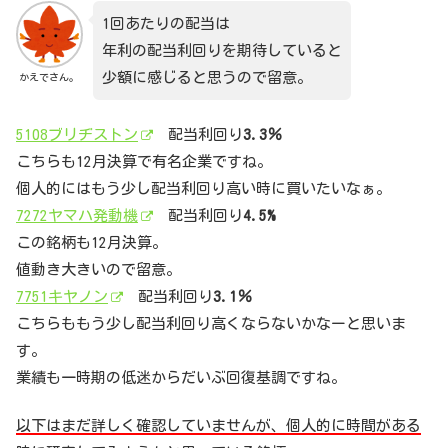
1回あたりの配当は
年利の配当利回りを期待していると
少額に感じると思うので留意。
かえでさん。
5108ブリヂストン
配当利回り
3.3％
こちらも12月決算で有名企業ですね。
個人的にはもう少し配当利回り高い時に買いたいなぁ。
7272ヤマハ発動機
配当利回り
4.5%
この銘柄も12月決算。
値動き大きいので留意。
7751キヤノン
配当利回り
3.1％
こちらももう少し配当利回り高くならないかなーと思いま
す。
業績も一時期の低迷からだいぶ回復基調ですね。
以下はまだ詳しく確認していませんが、個人的に時間がある