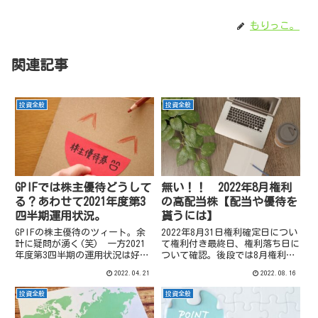
もりっこ。
関連記事
投資全般
投資全般
GPIFでは株主優待どうして
無い！！ 2022年8月権利
る？あわせて2021年度第3
の高配当株【配当や優待を
四半期運用状況。
貰うには】
GPIFの株主優待のツィート。余
2022年8月31日権利確定日につい
計に疑問が湧く(笑) 一方2021
て権利付き最終日、権利落ち日に
年度第3四半期の運用状況は好
ついて確認。後段では8月権利確
調。
定の気になる高配当株のリストア
2022.04.21
2022.08.16
ップも試みています。
投資全般
投資全般