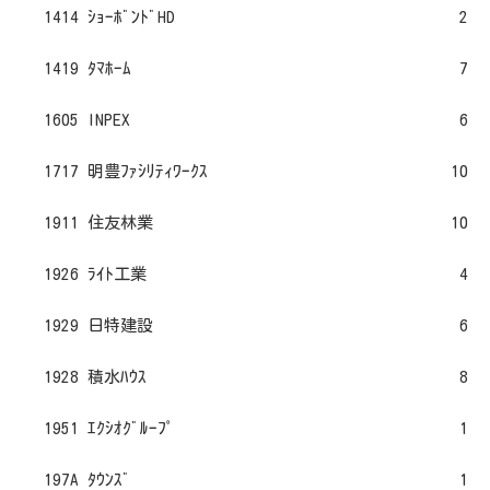
1414 ｼｮｰﾎﾞﾝﾄﾞHD
2
1419 ﾀﾏﾎｰﾑ
7
1605 INPEX
6
1717 明豊ﾌｧｼﾘﾃｨﾜｰｸｽ
10
1911 住友林業
10
1926 ﾗｲﾄ工業
4
1929 日特建設
6
1928 積水ﾊｳｽ
8
1951 ｴｸｼｵｸﾞﾙｰﾌﾟ
1
197A ﾀｳﾝｽﾞ
1