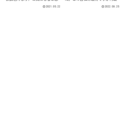
ます。勿論それぞれの投資スタイ
価上昇につながりやすいのかとい
2021.05.22
2022.09.25
ル或は保有銘柄によって興味の濃
ったことについて改めて。
淡はあると思います。また、決算
発表と同時の次期業績予想や中期
計画の発表もとても大事な発表な
の...