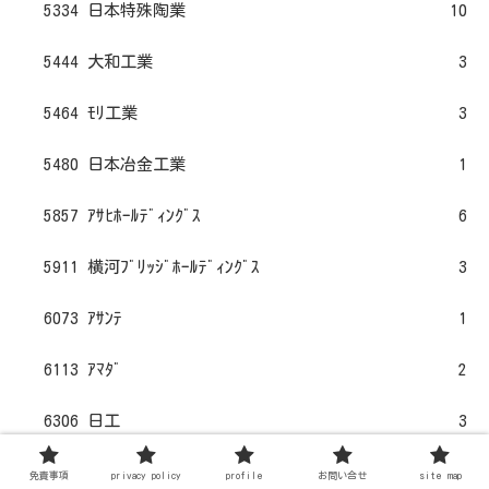
5334 日本特殊陶業
10
5444 大和工業
3
5464 ﾓﾘ工業
3
5480 日本冶金工業
1
5857 ｱｻﾋﾎｰﾙﾃﾞｨﾝｸﾞｽ
6
5911 横河ﾌﾞﾘｯｼﾞﾎｰﾙﾃﾞｨﾝｸﾞｽ
3
6073 ｱｻﾝﾃ
1
6113 ｱﾏﾀﾞ
2
6306 日工
3
6436 ｱﾏﾉ
6
免責事項
privacy policy
profile
お問い合せ
site map