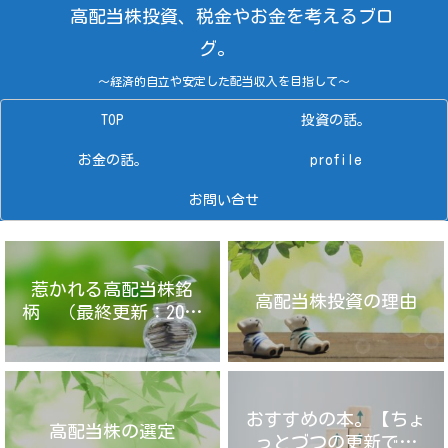
高配当株投資、税金やお金を考えるブロ
グ。
～経済的自立や安定した配当収入を目指して～
TOP
投資の話。
お金の話。
profile
お問い合せ
惹かれる高配当株銘
高配当株投資の理由
柄 （最終更新：2025
年4月14日）
おすすめの本。【ちょ
高配当株の選定
っとづつの更新です