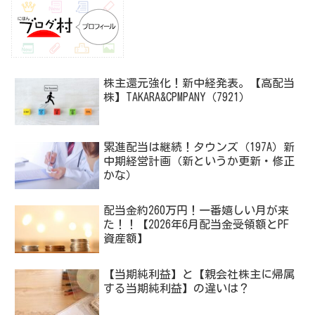
株主還元強化！新中経発表。【高配当
株】TAKARA&CPMPANY（7921）
累進配当は継続！タウンズ（197A）新
中期経営計画（新というか更新・修正
かな）
配当金約260万円！一番嬉しい月が来
た！！【2026年6月配当金受領額とPF
資産額】
【当期純利益】と【親会社株主に帰属
する当期純利益】の違いは？