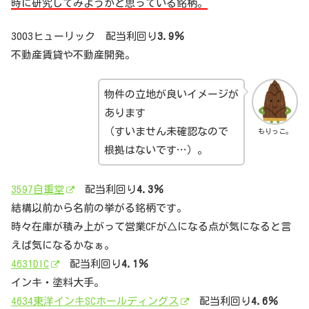
時に研究してみようかと思っている銘柄。
3003ヒューリック 配当利回り
3.9％
不動産賃貸や不動産開発。
物件の立地が良いイメージが
あります
（すいません未確認なので
もりっこ。
根拠はないです…）。
3597自重堂
配当利回り
4.3％
結構以前から名前の挙がる銘柄です。
時々在庫が積み上がって営業CFが△になる点が気になると言
えば気になるかなぁ。
4631DIC
配当利回り
4.1％
インキ・塗料大手。
4634東洋インキSCホールディングス
配当利回り
4.6％