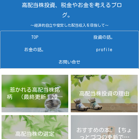
高配当株投資、税金やお金を考えるブロ
グ。
～経済的自立や安定した配当収入を目指して～
TOP
投資の話。
お金の話。
profile
お問い合せ
惹かれる高配当株銘
高配当株投資の理由
柄 （最終更新：2025
年4月14日）
おすすめの本。【ちょ
高配当株の選定
っとづつの更新です