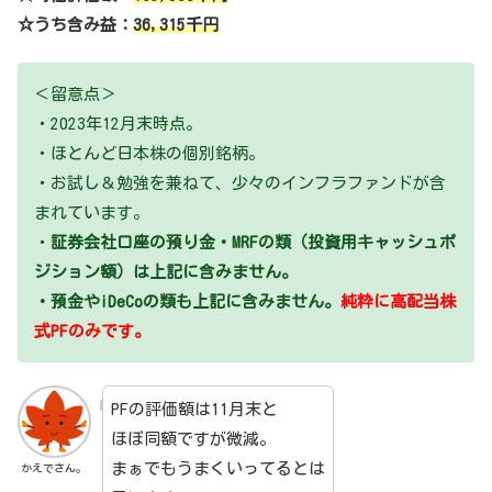
☆うち含み益：
36,315千円
＜留意点＞
・2023年12月末時点。
・ほとんど日本株の個別銘柄。
・お試し＆勉強を兼ねて、少々のインフラファンドが含
まれています。
・
証券会社口座の預り金・MRFの類（投資用キャッシュポ
ジション額）は上記に含みません。
・預金やiDeCoの類も上記に含みません。
純粋に高配当株
式PFのみです。
PFの評価額は11月末と
ほぼ同額ですが微減。
まぁでもうまくいってるとは
かえでさん。