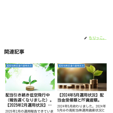
もりっこ。
関連記事
高配当株投資の運用状況
高配当株投資の運用状況
配当引き続き低空飛行中
【2024年5月運用状況】配
（報告遅くなりました）。
当金受領額とPF資産額。
【2025年2月運用状況】配
2024年5月終わりました。2024年
当金受領額とPF資産額。
5月分の高配当株運用資産状況と
2025年2月の運用報告できていま