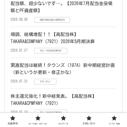
配当額、超少ないです…。【2026年7月配当金受領
額とPF資産額】
2026.08.05
高配当株投資の運用状況
順調、結構増配！！【高配当株】
TAKARA&COMPANY（7921）2026年5月期決算
2026.07.27
7921 TAKARA&COMPANY
累進配当は継続！タウンズ（197A）新中期経営計画
（新というか更新・修正かな）
2026.07.23
197A ﾀｳﾝｽﾞ
株主還元強化！新中経発表。【高配当株】
TAKARA&CPMPANY（7921）
2026.07.10
7921 TAKARA&COMPANY
免責事項
privacy policy
profile
お問い合せ
site map