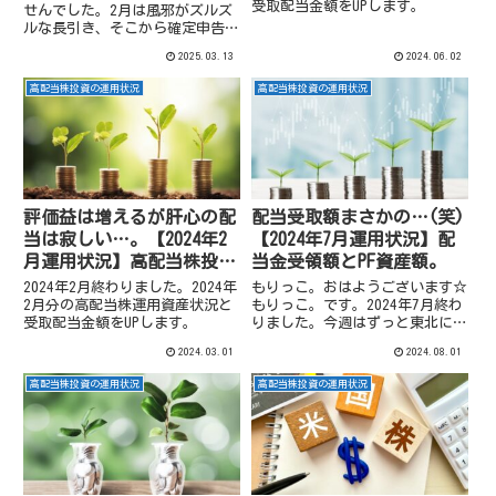
受取配当金額をUPします。
せんでした。2月は風邪がズルズ
ルな長引き、そこから確定申告シ
ーズンに突入してしまい…。よう
2025.03.13
2024.06.02
やくですが2025年2月分の高配当
株運用資産状況と受取配当金額を
高配当株投資の運用状況
高配当株投資の運用状況
UPします。
評価益は増えるが肝心の配
配当受取額まさかの…(笑)
当は寂しい…。【2024年2
【2024年7月運用状況】配
月運用状況】高配当株投資
当金受領額とPF資産額。
と配当金受領額。
2024年2月終わりました。2024年
もりっこ。おはようございます☆
2月分の高配当株運用資産状況と
もりっこ。です。2024年7月終わ
受取配当金額をUPします。
りました。今週はずっと東北に居
ます。相場とは少し距離を置いて
2024.03.01
2024.08.01
いますが、ひとまず毎月の配当額
と運用資産額の確認はしてみまし
高配当株投資の運用状況
高配当株投資の運用状況
た。2024年7月分の高配当株運用
資産状況と受取配当金額...