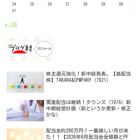
24
25
26
27
28
29
30
31
« 7月
株主還元強化！新中経発表。【高配当
株】TAKARA&CPMPANY（7921）
累進配当は継続！タウンズ（197A）新
中期経営計画（新というか更新・修正
かな）
配当金約260万円！一番嬉しい月が来
た！！【2026年6月配当金受領額とPF