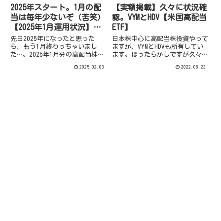
2025年スタート。1月の配
【実額掲載】久々に状況確
当は毎年少ないぞ（苦笑）
認。VYMとHDV【米国高配当
【2025年1月運用状況】配
ETF】
当金受領額とPF資産額。
先日2025年になったと思った
日本株中心に高配当株投資やって
ら、もう1月終わっちゃいまし
ますが、VYMとHDVも所有してい
た…。2025年1月分の高配当株運
ます。ほったらかしですが久々に
用資産状況と受取配当金額をUP
少し状況確認しました。
2025.02.03
2022.06.23
します。