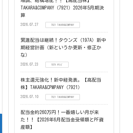
順調、結構増配！！【高配当株】
TAKARA&COMPANY（7921）2026年5月期決
算
2026.07.27
7921 TAKARA&COMPANY
累進配当は継続！タウンズ（197A）新中
期経営計画（新というか更新・修正か
な）
2026.07.23
197A ﾀｳﾝｽﾞ
株主還元強化！新中経発表。【高配当
株】TAKARA&CPMPANY（7921）
2026.07.10
7921 TAKARA&COMPANY
配当金約260万円！一番嬉しい月が来
た！！【2026年6月配当金受領額とPF資
産額】