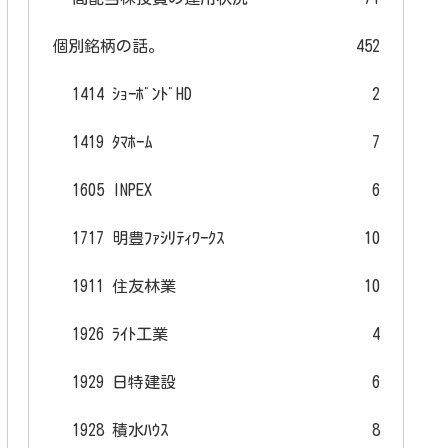
個別銘柄の話。
452
1414 ｼｮｰﾎﾞﾝﾄﾞHD
2
1419 ﾀﾏﾎｰﾑ
7
1605 INPEX
6
1717 明豊ﾌｧｼﾘﾃｨﾜｰｸｽ
10
1911 住友林業
10
1926 ﾗｲﾄ工業
4
1929 日特建設
6
1928 積水ﾊｳｽ
8