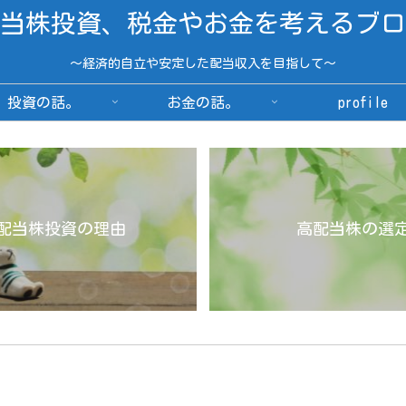
当株投資、税金やお金を考えるブロ
～経済的自立や安定した配当収入を目指して～
投資の話。
お金の話。
profile
配当株投資の理由
高配当株の選