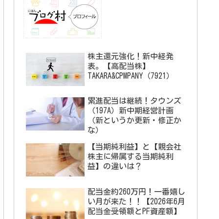
株主還元強化！新中経発
表。【高配当株】
TAKARA&CPMPANY（7921）
累進配当は継続！タウンズ
（197A）新中期経営計画
（新というか更新・修正か
な）
【当期純利益】と【親会社
株主に帰属する当期純利
益】の違いは？
配当金約260万円！一番嬉し
い月が来た！！【2026年6月
配当金受領額とPF資産額】