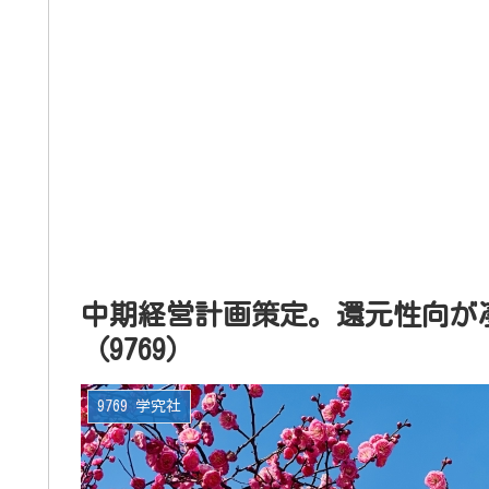
中期経営計画策定。還元性向が
（9769）
9769 学究社