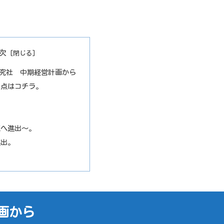
次
究社 中期経営計画から
た点はコチラ。
。
。
玉へ進出～。
進出。
画から