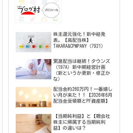
株主還元強化！新中経発
表。【高配当株】
TAKARA&CPMPANY（7921）
累進配当は継続！タウンズ
（197A）新中期経営計画
（新というか更新・修正か
な）
配当金約260万円！一番嬉し
い月が来た！！【2026年6月
配当金受領額とPF資産額】
【当期純利益】と【親会社
株主に帰属する当期純利
益】の違いは？