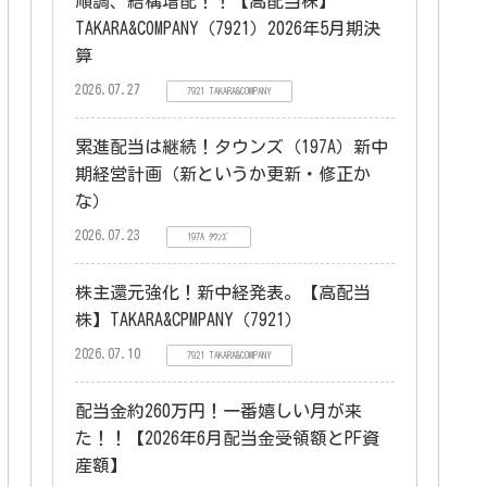
順調、結構増配！！【高配当株】
TAKARA&COMPANY（7921）2026年5月期決
算
2026.07.27
7921 TAKARA&COMPANY
累進配当は継続！タウンズ（197A）新中
期経営計画（新というか更新・修正か
な）
2026.07.23
197A ﾀｳﾝｽﾞ
株主還元強化！新中経発表。【高配当
株】TAKARA&CPMPANY（7921）
2026.07.10
7921 TAKARA&COMPANY
配当金約260万円！一番嬉しい月が来
た！！【2026年6月配当金受領額とPF資
産額】