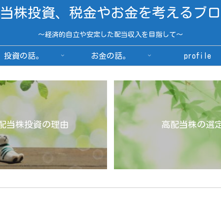
当株投資、税金やお金を考えるブロ
～経済的自立や安定した配当収入を目指して～
投資の話。
お金の話。
profile
配当株投資の理由
高配当株の選