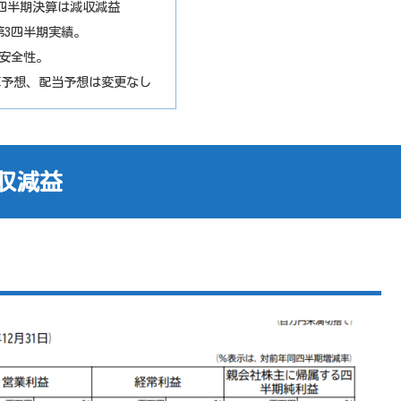
第3四半期決算は減収減益
期第3四半期実績。
安全性。
決算予想、配当予想は変更なし
減収減益