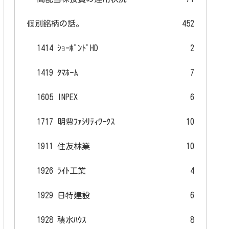
個別銘柄の話。
452
1414 ｼｮｰﾎﾞﾝﾄﾞHD
2
1419 ﾀﾏﾎｰﾑ
7
1605 INPEX
6
1717 明豊ﾌｧｼﾘﾃｨﾜｰｸｽ
10
1911 住友林業
10
1926 ﾗｲﾄ工業
4
1929 日特建設
6
1928 積水ﾊｳｽ
8