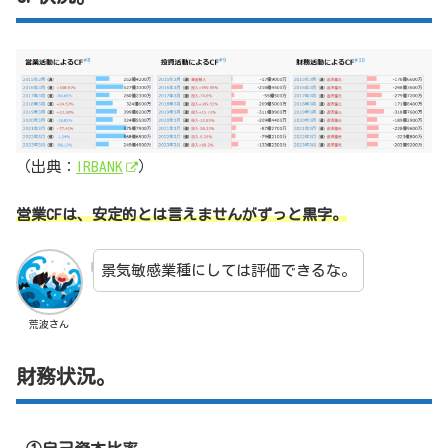
（出典：
IRBANK
）
営業CFは、安定的とは言えませんがずっと黒字。
景気敏感業種にしては評価できるな。
荒波さん
財務状況。