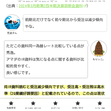
（出典：
2024年3月期第2四半期決算説明会資料
）
前期比だけでなく前々期比から受注は減少傾向
やな。
荒波さん
ただこの資料同一為替レート比較している点が
秀逸。
アマダのIR資料は気になる点に関する資料が比
もりっこ。
較的見やすく、
良い感じです。
尚IR資料読むと受注減少傾向ですが、受注高・受注残は高水
準（2Q業績好調要因）と記載されているので、この点は現状
では心配ないようです。
免責事項
privacy policy
profile
お問い合せ
site map