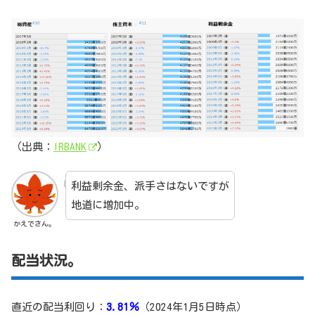
（出典：
IRBANK
）
利益剰余金、派手さはないですが
地道に増加中。
かえでさん。
配当状況。
直近の配当利回り：
3.81
％
（2024年1月5日時点）