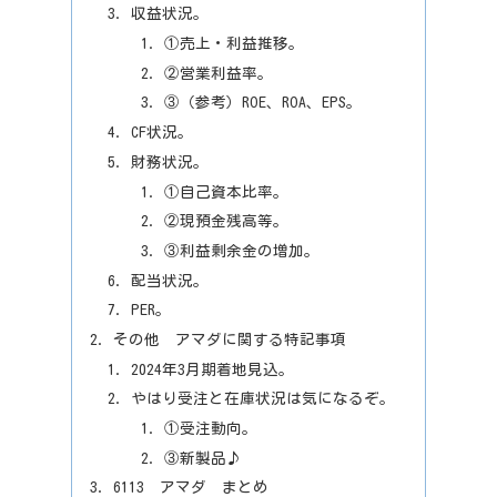
収益状況。
①売上・利益推移。
②営業利益率。
③（参考）ROE、ROA、EPS。
CF状況。
財務状況。
①自己資本比率。
②現預金残高等。
③利益剰余金の増加。
配当状況。
PER。
その他 アマダに関する特記事項
2024年3月期着地見込。
やはり受注と在庫状況は気になるぞ。
①受注動向。
③新製品♪
6113 アマダ まとめ