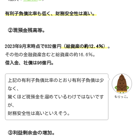
有利子負債比率も低く、財務安全性は高い。
②現預金残高等。
2023年9月末時点で832億円
（総資産の
約12.4
％
）
。
その他の金融資産含むと総資産の約16.6％。
借入金、社債は96億円。
上記の有利子負債比率のとおり有利子負債は少
なく、
驚くほど現預金を溜めているわけではないです
もりっこ。
が、
財務安全性は高いといえそう。
③利益剰余金の増加。