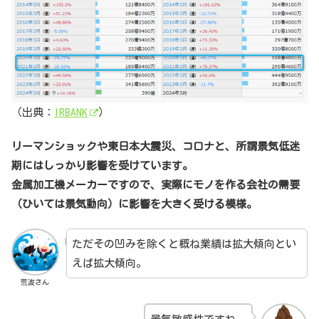
（出典：
IRBANK
）
リーマンショックや東日本大震災、コロナと、所謂景気低迷
期にはしっかり影響を受けています。
金属加工機メーカーですので、実際にモノを作る会社の需要
（ひいては景気動向）に影響を大きく受ける模様。
ただその凹みを除くと概ね業績は拡大傾向とい
えば拡大傾向。
荒波さん