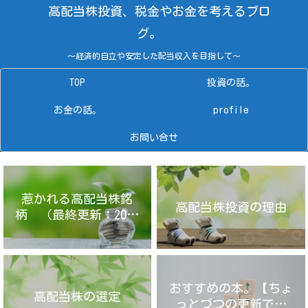
高配当株投資、税金やお金を考えるブロ
グ。
～経済的自立や安定した配当収入を目指して～
TOP
投資の話。
お金の話。
profile
お問い合せ
惹かれる高配当株銘
高配当株投資の理由
柄 （最終更新：2025
年4月14日）
おすすめの本。【ちょ
高配当株の選定
っとづつの更新です