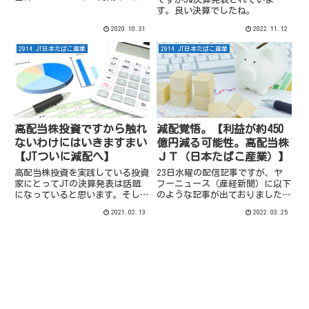
期決算減収減益です。出典：
す。良い決算でしたね。
JT 2020年第3四半期決算短信前
2020.10.31
2022.11.12
年同時期と比較すると減収減益で
した。売上は2.5％のマイナスに
2914 JT日本たばこ産業
2914 JT日本たばこ産業
留まってい...
高配当株投資ですから触れ
減配覚悟。【利益が約450
ないわけにはいきますまい
億円減る可能性。高配当株
【JTついに減配へ】
ＪＴ（日本たばこ産業）】
高配当株投資を実践している投資
23日水曜の配信記事ですが、ヤ
家にとってJTの決算発表は話題
フーニュース（産経新聞）に以下
になっていると思います。そして
のような記事が出ておりました。
「ついに」或は「やはり」でしょ
日本企業にも脱ロシアの動き「事
2021.02.13
2022.03.25
うか、減配するようです。高配当
業環境厳しい」かえでさん。そり
株 JT 2020年12月決算2020年
ゃそうだよね。大手企業の影響
12月決算は以下の通り（出典：
（産経新聞記事より）。こんな記
2020年12月期決...
事です。(出典：ヤフーニュース
（...