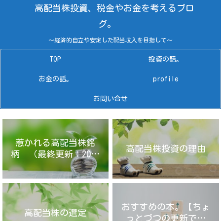
高配当株投資、税金やお金を考えるブロ
グ。
～経済的自立や安定した配当収入を目指して～
TOP
投資の話。
お金の話。
profile
お問い合せ
惹かれる高配当株銘
高配当株投資の理由
柄 （最終更新：2025
年4月14日）
おすすめの本。【ちょ
高配当株の選定
っとづつの更新です