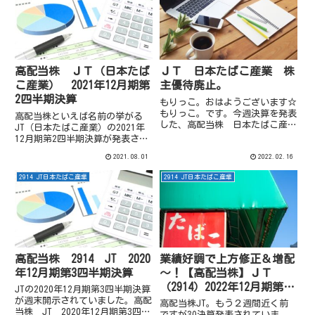
高配当株 ＪＴ（日本たば
ＪＴ 日本たばこ産業 株
こ産業） 2021年12月期第
主優待廃止。
2四半期決算
もりっこ。おはようございます☆
もりっこ。です。今週決算を発表
高配当株といえば名前の挙がる
した、高配当株 日本たばこ産
JT（日本たばこ産業）の2021年
業、JTですが、同時に株主優待
12月期第2四半期決算が発表され
の廃止も発表しています。決算発
ました。尚これら銘柄への投資を
2021.08.01
2022.02.16
表も気になるなるのですが、発表
推奨するものではありません。投
資料をまだ目を通せていないため
資の判断は自己責任でお願いしま
2914 JT日本たばこ産業
2914 JT日本たばこ産業
そちらはもう少しお待ちくださ
す。また記載内容や数値は記事投
い。...
稿時点でのものです。高配当...
高配当株 2914 JT 2020
業績好調で上方修正＆増配
年12月期第3四半期決算
～！【高配当株】ＪＴ
（2914）2022年12月期第3
JTの2020年12月期第3四半期決算
Ｑ決算
が週末開示されていました。高配
高配当株JT。もう２週間近く前
当株 JT 2020年12月期第3四半
ですが3Q決算発表されていま