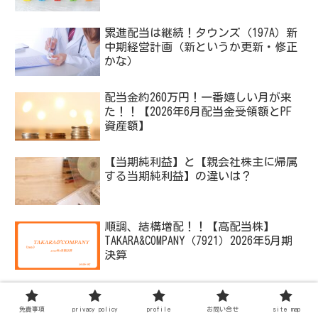
累進配当は継続！タウンズ（197A）新
中期経営計画（新というか更新・修正
かな）
配当金約260万円！一番嬉しい月が来
た！！【2026年6月配当金受領額とPF
資産額】
【当期純利益】と【親会社株主に帰属
する当期純利益】の違いは？
順調、結構増配！！【高配当株】
TAKARA&COMPANY（7921）2026年5月期
決算
免責事項
privacy policy
profile
お問い合せ
site map
つぶやき。