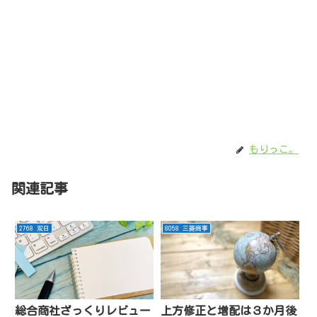
もりっこ。
関連記事
2768 双日
8058 三菱商事
総合商社ざっくりレビュー
上方修正と増配は３か月後