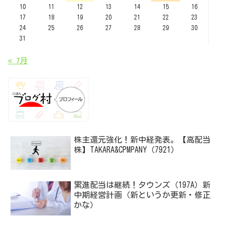
10
11
12
13
14
15
16
17
18
19
20
21
22
23
24
25
26
27
28
29
30
31
« 7月
株主還元強化！新中経発表。【高配当
株】TAKARA&CPMPANY（7921）
累進配当は継続！タウンズ（197A）新
中期経営計画（新というか更新・修正
かな）