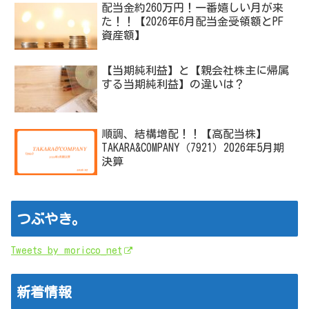
配当金約260万円！一番嬉しい月が来
た！！【2026年6月配当金受領額とPF
資産額】
【当期純利益】と【親会社株主に帰属
する当期純利益】の違いは？
順調、結構増配！！【高配当株】
TAKARA&COMPANY（7921）2026年5月期
決算
つぶやき。
Tweets by moricco_net
新着情報