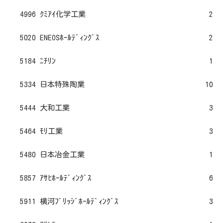
4996 ｸﾐｱｲ化学工業
2
5020 ENEOSﾎｰﾙﾃﾞｨﾝｸﾞｽ
2
5184 ﾆﾁﾘﾝ
1
5334 日本特殊陶業
10
5444 大和工業
3
5464 ﾓﾘ工業
3
5480 日本冶金工業
1
5857 ｱｻﾋﾎｰﾙﾃﾞｨﾝｸﾞｽ
6
5911 横河ﾌﾞﾘｯｼﾞﾎｰﾙﾃﾞｨﾝｸﾞｽ
3