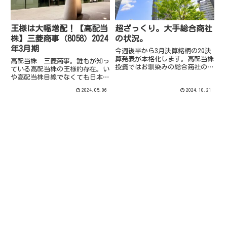
王様は大幅増配！【高配当
超ざっくり。大手総合商社
株】三菱商事（8058）2024
の状況。
年3月期
今週後半から3月決算銘柄の2Q決
算発表が本格化します。高配当株
高配当株 三菱商事。誰もが知っ
投資ではお馴染みの総合商社の
ている高配当株の王様的存在。い
1Qの状況を、超ざっくりおさら
や高配当株目線でなくても日本の
い。
株式市場を牽引する代表的な銘柄
2024.05.06
2024.10.21
といえますが、久々にブログに取
り上げてみました。