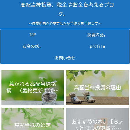
高配当株投資、税金やお金を考えるブロ
グ。
～経済的自立や安定した配当収入を目指して～
TOP
投資の話。
お金の話。
profile
お問い合せ
惹かれる高配当株銘
高配当株投資の理由
柄 （最終更新：2025
年4月14日）
おすすめの本。【ちょ
高配当株の選定
っとづつの更新です