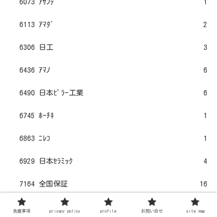
6073 ｱｻﾝﾃ
1
6113 ｱﾏﾀﾞ
2
6306 日工
3
6436 ｱﾏﾉ
6
6490 日本ﾋﾟﾗｰ工業
6
6745 ﾎｰﾁｷ
1
6863 ﾆﾚｺ
1
6929 日本ｾﾗﾐｯｸ
4
7164 全国保証
16
7182 ゆうちょ銀行
1
免責事項
privacy policy
profile
お問い合せ
site map