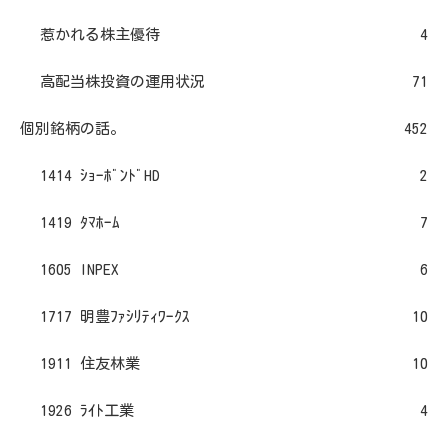
惹かれる株主優待
4
高配当株投資の運用状況
71
個別銘柄の話。
452
1414 ｼｮｰﾎﾞﾝﾄﾞHD
2
1419 ﾀﾏﾎｰﾑ
7
1605 INPEX
6
1717 明豊ﾌｧｼﾘﾃｨﾜｰｸｽ
10
1911 住友林業
10
1926 ﾗｲﾄ工業
4