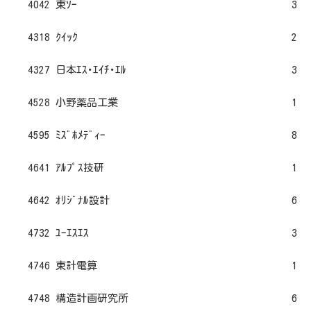
4042 東ｿｰ
3
4318 ｸｲｯｸ
2
4327 日本ｴｽ･ｴｲﾁ･ｴﾙ
3
4528 小野薬品工業
1
4595 ﾐｽﾞﾎﾒﾃﾞｨｰ
8
4641 ｱﾙﾌﾟｽ技研
1
4642 ｵﾘｼﾞﾅﾙ設計
6
4732 ﾕｰｴｽｴｽ
3
4746 東計電算
1
4748 構造計画研究所
6