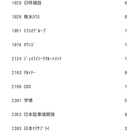
1929 日特建設
6
1928 積水ﾊｳｽ
8
1951 ｴｸｼｵｸﾞﾙｰﾌﾟ
1
197A ﾀｳﾝｽﾞ
1
2124 ｼﾞｪｲｴｲｼｰﾘｸﾙｰﾄﾒﾝﾄ
1
2163 ｱﾙﾄﾅｰ
9
2169 CDS
1
2301 学情
5
2353 日本駐車場開発
9
2393 日本ｹｱｻﾌﾟﾗｲ
3