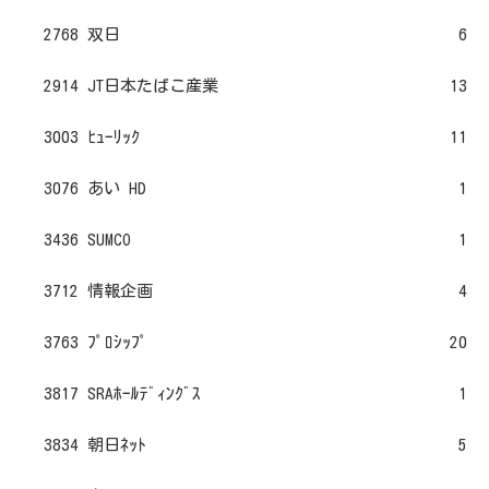
2768 双日
6
2914 JT日本たばこ産業
13
3003 ﾋｭｰﾘｯｸ
11
3076 あい HD
1
3436 SUMCO
1
3712 情報企画
4
3763 ﾌﾟﾛｼｯﾌﾟ
20
3817 SRAﾎｰﾙﾃﾞｨﾝｸﾞｽ
1
3834 朝日ﾈｯﾄ
5