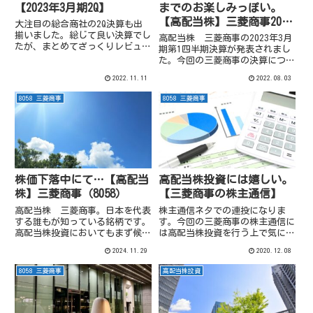
【2023年3月期2Q】
までのお楽しみっぽい。
【高配当株】三菱商事2023
大注目の総合商社の2Q決算も出
年3月期第1四半期決算
揃いました。総じて良い決算でし
高配当株 三菱商事の2023年3月
たが、まとめてざっくりレビュー
期第1四半期決算が発表されまし
してみます。
た。今回の三菱商事の決算につい
ては個人的に数点着目点があった
2022.11.11
2022.08.03
ので取り上げてみました。
8058 三菱商事
8058 三菱商事
株価下落中にて…【高配当
高配当株投資には嬉しい。
株】三菱商事（8058）
【三菱商事の株主通信】
高配当株 三菱商事。日本を代表
株主通信ネタでの連投になりま
する誰もが知っている銘柄です。
す。今回の三菱商事の株主通信に
高配当株投資においてもまず候補
は高配当株投資を行う上で気にな
に挙がってくる銘柄で人気も高い
る記載がありました。以下のよう
2024.11.29
2020.12.08
ですが、最近株価がかなり軟調に
な記載が。（出典：三菱商事 株
なっています。その背景を、
主通信より）高配当株投資には嬉
8058 三菱商事
高配当株投資
2025年3月期2QIR資料から探って
しい累進配当制有名な話ですが、
みました。
三菱商事は累進配当制を現在採用
し...