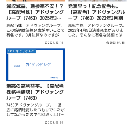
減収減益、進捗率不安！？
発表早っ！記念配当も。
【高配当株】アドヴァング
【高配当】アドヴァングル
ループ（7463）2025年3月
ープ（7463）2023年3月期
期2Q
高配当株 アドヴァングループ。
高配当株 アドヴァングループ。
この銘柄は決算発表が早いことで
2023年4月5日決算発表がありま
有名です。3月決算なのですが、
した。そんなに有名な銘柄ではな
2Q決算を10/17に発表しています
いかもしれませんが、最近銘柄確
2024.10.19
2023.04.18
ので、ざっと確認！
認したところなのでざっと決算確
認してみます。
7463 ｱﾄﾞｳﾞｧﾝｸﾞﾙｰﾌﾟ
魅惑の高利益率。【高配当
株銘柄確認】アドヴァング
ループ（7463）
7463アドヴァングループ。 過
去に銘柄確認したつもりでしたが
してなかったので今回取り上げま
す。
2023.03.30