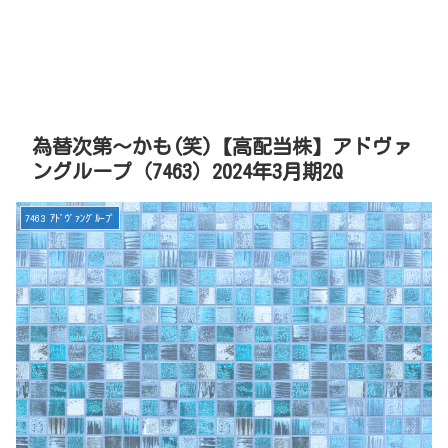
為替次第～かも(笑)【高配当株】アドヴァ
ングループ（7463）2024年3月期2Q
7463 ｱﾄﾞｳﾞｧﾝｸﾞﾙｰﾌﾟ