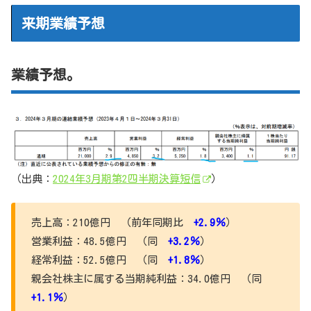
来期業績予想
業績予想。
（出典：
2024年3月期第2四半期決算短信
）
売上高：210億円 （前年同期比
+2.9％
）
営業利益：48.5億円 （同
+3.2％
）
経常利益：52.5億円 （同
+1.8％
）
親会社株主に属する当期純利益：34.0億円 （同
+1.1％
）