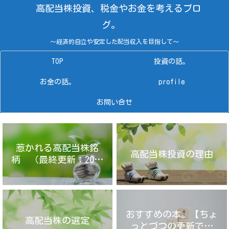
高配当株投資、税金やお金を考えるブロ
グ。
～経済的自立や安定した配当収入を目指して～
TOP
投資の話。
お金の話。
profile
お問い合せ
惹かれる高配当株銘
高配当株投資の理由
柄 （最終更新：2025
年4月14日）
おすすめの本。【ちょ
高配当株の選定
っとづつの更新です