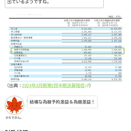
出ているようですね。
（出典：
2024年3月期第2四半期決算短信
）
結構な為替予約差益＆為替差益！
かえでさん。