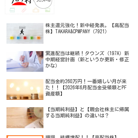
株主還元強化！新中経発表。【高配当
株】TAKARA&CPMPANY（7921）
累進配当は継続！タウンズ（197A）新
中期経営計画（新というか更新・修正
かな）
配当金約260万円！一番嬉しい月が来
た！！【2026年6月配当金受領額とPF
資産額】
【当期純利益】と【親会社株主に帰属
する当期純利益】の違いは？
順調、結構増配！！【高配当株】