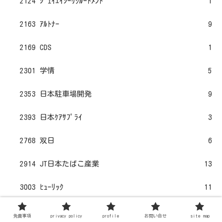
2124 ｼﾞｪｲｴｲｼｰﾘｸﾙｰﾄﾒﾝﾄ
1
2163 ｱﾙﾄﾅｰ
9
2169 CDS
1
2301 学情
5
2353 日本駐車場開発
9
2393 日本ｹｱｻﾌﾟﾗｲ
3
2768 双日
6
2914 JT日本たばこ産業
13
3003 ﾋｭｰﾘｯｸ
11
3076 あい HD
1
免責事項
privacy policy
profile
お問い合せ
site map