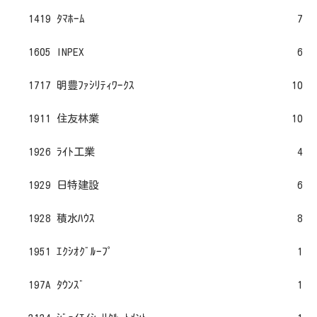
1419 ﾀﾏﾎｰﾑ
7
1605 INPEX
6
1717 明豊ﾌｧｼﾘﾃｨﾜｰｸｽ
10
1911 住友林業
10
1926 ﾗｲﾄ工業
4
1929 日特建設
6
1928 積水ﾊｳｽ
8
1951 ｴｸｼｵｸﾞﾙｰﾌﾟ
1
197A ﾀｳﾝｽﾞ
1