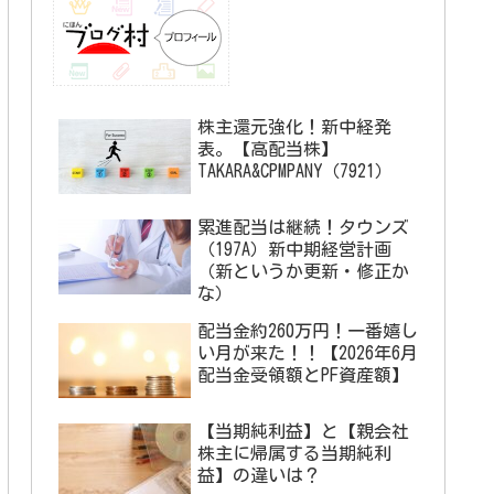
株主還元強化！新中経発
表。【高配当株】
TAKARA&CPMPANY（7921）
累進配当は継続！タウンズ
（197A）新中期経営計画
（新というか更新・修正か
な）
配当金約260万円！一番嬉し
い月が来た！！【2026年6月
配当金受領額とPF資産額】
【当期純利益】と【親会社
株主に帰属する当期純利
益】の違いは？