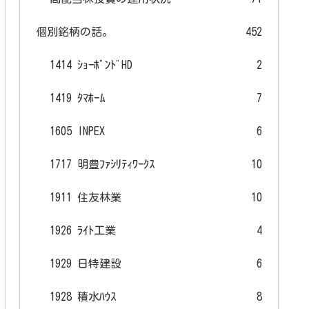
個別銘柄の話。
452
1414 ｼｮｰﾎﾞﾝﾄﾞHD
2
1419 ﾀﾏﾎｰﾑ
7
1605 INPEX
6
1717 明豊ﾌｧｼﾘﾃｨﾜｰｸｽ
10
1911 住友林業
10
1926 ﾗｲﾄ工業
4
1929 日特建設
6
1928 積水ﾊｳｽ
8