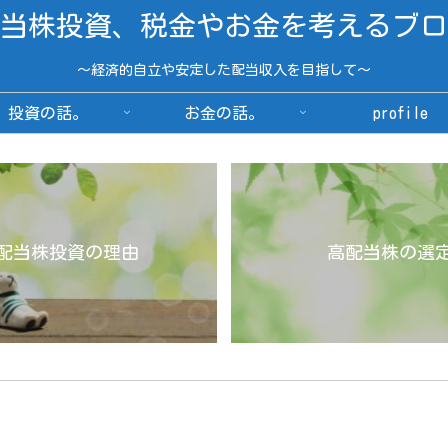
当株投資、税金やお金を考えるブロ
～経済的自立や安定した配当収入を目指して～
投資の話。
お金の話。
profile
配当株投資の理由
高配当株の選