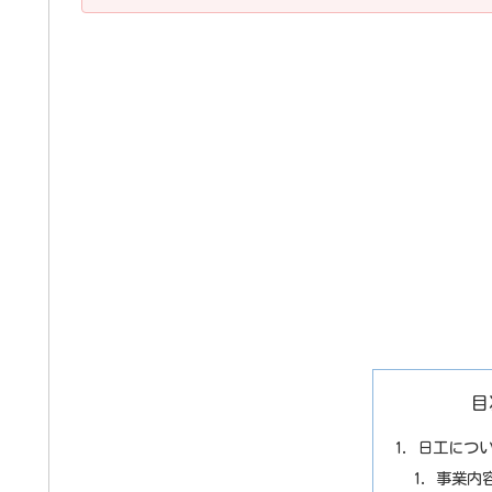
目
日工につ
事業内