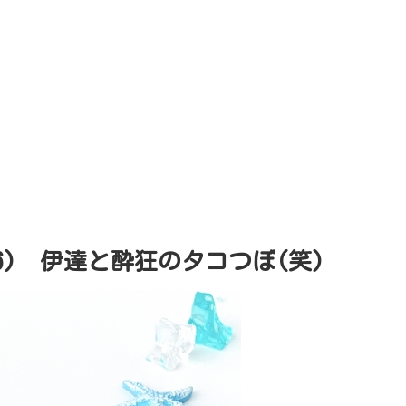
6) 伊達と酔狂のタコつぼ(笑)