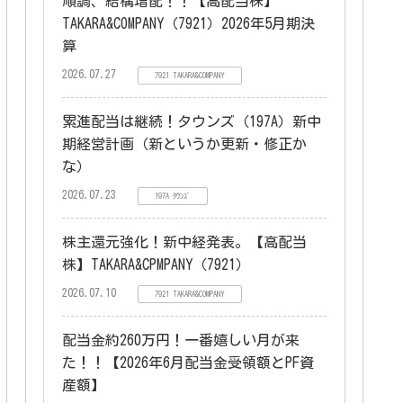
順調、結構増配！！【高配当株】
TAKARA&COMPANY（7921）2026年5月期決
算
2026.07.27
7921 TAKARA&COMPANY
累進配当は継続！タウンズ（197A）新中
期経営計画（新というか更新・修正か
な）
2026.07.23
197A ﾀｳﾝｽﾞ
株主還元強化！新中経発表。【高配当
株】TAKARA&CPMPANY（7921）
2026.07.10
7921 TAKARA&COMPANY
配当金約260万円！一番嬉しい月が来
た！！【2026年6月配当金受領額とPF資
産額】