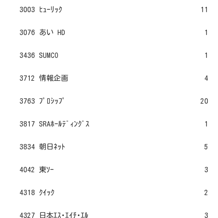
3003 ﾋｭｰﾘｯｸ
11
3076 あい HD
1
3436 SUMCO
1
3712 情報企画
4
3763 ﾌﾟﾛｼｯﾌﾟ
20
3817 SRAﾎｰﾙﾃﾞｨﾝｸﾞｽ
1
3834 朝日ﾈｯﾄ
5
4042 東ｿｰ
3
4318 ｸｲｯｸ
2
4327 日本ｴｽ･ｴｲﾁ･ｴﾙ
3