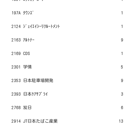
197A ﾀｳﾝｽﾞ
1
2124 ｼﾞｪｲｴｲｼｰﾘｸﾙｰﾄﾒﾝﾄ
1
2163 ｱﾙﾄﾅｰ
9
2169 CDS
1
2301 学情
5
2353 日本駐車場開発
9
2393 日本ｹｱｻﾌﾟﾗｲ
3
2768 双日
6
2914 JT日本たばこ産業
13