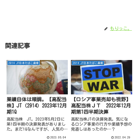
もりっこ。
関連記事
2914 JT日本たばこ産業
2914 JT日本たばこ産業
業績自体は順調。【高配当
【ロシア事業売却も視野】
株】JT（2914）2023年12月
高配当株ＪＴ 2022年12月
期1Q
期第1四半期決算
高配当株 JT。2023年5月2日に
高配当株JTの決算発表。気にな
第1四半期の決算発表がありまし
るロシア事業の行方や業績予想の
た。まだ1Qなんですが、人気の
見直しはあったのか…？
高配当株なんで発表内容確認して
2023.05.04
2022.04.29
みました