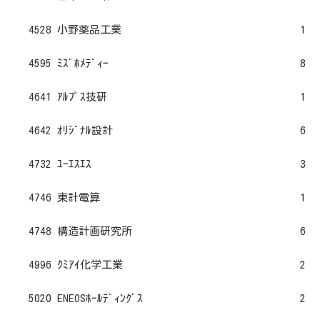
4528 小野薬品工業
1
4595 ﾐｽﾞﾎﾒﾃﾞｨｰ
8
4641 ｱﾙﾌﾟｽ技研
1
4642 ｵﾘｼﾞﾅﾙ設計
6
4732 ﾕｰｴｽｴｽ
3
4746 東計電算
1
4748 構造計画研究所
6
4996 ｸﾐｱｲ化学工業
2
5020 ENEOSﾎｰﾙﾃﾞｨﾝｸﾞｽ
2