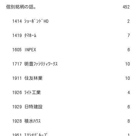
個別銘柄の話。
452
1414 ｼｮｰﾎﾞﾝﾄﾞHD
2
1419 ﾀﾏﾎｰﾑ
7
1605 INPEX
6
1717 明豊ﾌｧｼﾘﾃｨﾜｰｸｽ
10
1911 住友林業
10
1926 ﾗｲﾄ工業
4
1929 日特建設
6
1928 積水ﾊｳｽ
8
1951 ｴｸｼｵｸﾞﾙｰﾌﾟ
1