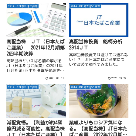
2914 JT日本たばこ産業
2914 JT日本たばこ産業
高配当株 ＪＴ（日本たば
高配当株投資 銘柄分析
こ産業） 2021年12月期第
2914ＪＴ
2四半期決算
高配当株投資では避けては通れな
い！？ JT日本たばこ産業につ
高配当株といえば名前の挙がる
いて改めて調べてみました。
JT（日本たばこ産業）の2021年
12月期第2四半期決算が発表され
ました。尚これら銘柄への投資を
2021.08.01
2020.09.29
推奨するものではありません。投
資の判断は自己責任でお願いしま
2914 JT日本たばこ産業
2914 JT日本たばこ産業
す。また記載内容や数値は記事投
稿時点でのものです。高配当...
減配覚悟。【利益が約450
業績よりもロシア気にな
億円減る可能性。高配当株
る。【高配当株】JT日本た
ＪＴ（日本たばこ産業）】
ばこ産業 2022年12月期第