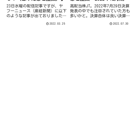
2四半期決算
23日水曜の配信記事ですが、ヤ
高配当株JT。2022年7月29日決算
フーニュース（産経新聞）に以下
発表の中でも注目されていた方も
のような記事が出ておりました。
多いかと。決算自体は良い決算で
日本企業にも脱ロシアの動き「事
した。しかし気になるのはロシ
2022.03.25
2022.07.30
業環境厳しい」かえでさん。そり
ア…。
ゃそうだよね。大手企業の影響
（産経新聞記事より）。こんな記
事です。(出典：ヤフーニュース
（...