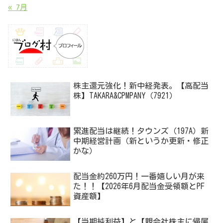
« 7月
株主還元強化！新中経発表。【高配当
株】TAKARA&CPMPANY（7921）
累進配当は継続！タウンズ（197A）新
中期経営計画（新というか更新・修正
かな）
配当金約260万円！一番嬉しい月が来
た！！【2026年6月配当金受領額とPF
資産額】
【当期純利益】と【親会社株主に帰属