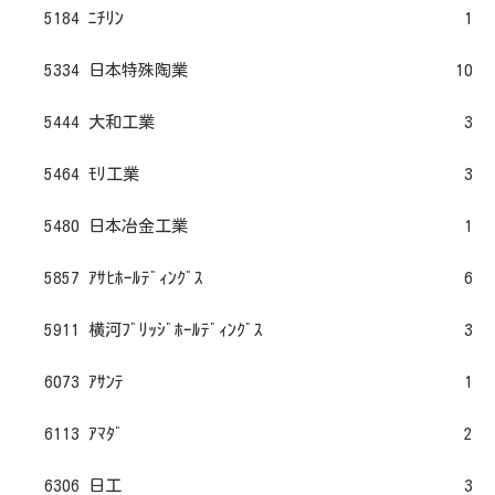
5184 ﾆﾁﾘﾝ
1
5334 日本特殊陶業
10
5444 大和工業
3
5464 ﾓﾘ工業
3
5480 日本冶金工業
1
5857 ｱｻﾋﾎｰﾙﾃﾞｨﾝｸﾞｽ
6
5911 横河ﾌﾞﾘｯｼﾞﾎｰﾙﾃﾞｨﾝｸﾞｽ
3
6073 ｱｻﾝﾃ
1
6113 ｱﾏﾀﾞ
2
6306 日工
3