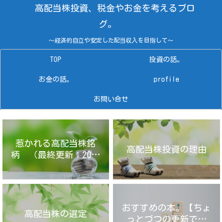
高配当株投資、税金やお金を考えるブロ
グ。
～経済的自立や安定した配当収入を目指して～
TOP
投資の話。
お金の話。
profile
お問い合せ
惹かれる高配当株銘
高配当株投資の理由
柄 （最終更新：2025
年4月14日）
おすすめの本。【ちょ
高配当株の選定
っとづつの更新です