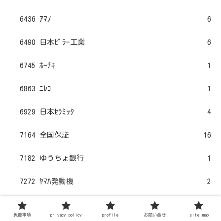
6436 ｱﾏﾉ
6
6490 日本ﾋﾟﾗｰ工業
6
6745 ﾎｰﾁｷ
1
6863 ﾆﾚｺ
1
6929 日本ｾﾗﾐｯｸ
4
7164 全国保証
16
7182 ゆうちょ銀行
1
7272 ﾔﾏﾊ発動機
2
7417 南陽
1
免責事項
privacy policy
profile
お問い合せ
site map