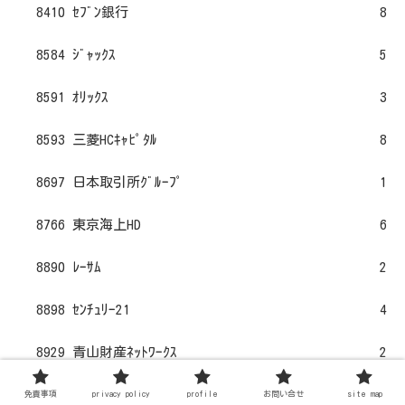
8410 ｾﾌﾞﾝ銀行
8
8584 ｼﾞｬｯｸｽ
5
8591 ｵﾘｯｸｽ
3
8593 三菱HCｷｬﾋﾟﾀﾙ
8
8697 日本取引所ｸﾞﾙｰﾌﾟ
1
8766 東京海上HD
6
8890 ﾚｰｻﾑ
2
8898 ｾﾝﾁｭﾘｰ21
4
8929 青山財産ﾈｯﾄﾜｰｸｽ
2
9101 日本郵船
4
免責事項
privacy policy
profile
お問い合せ
site map