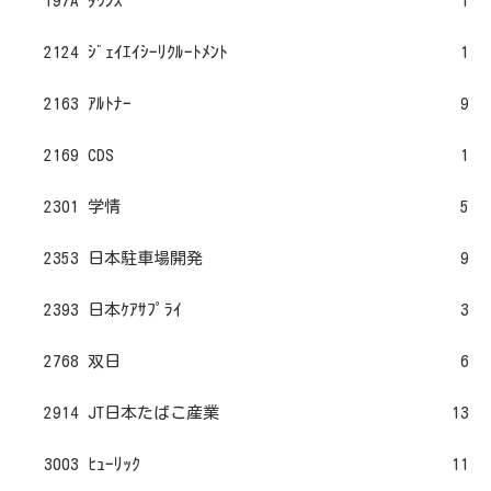
197A ﾀｳﾝｽﾞ
1
2124 ｼﾞｪｲｴｲｼｰﾘｸﾙｰﾄﾒﾝﾄ
1
2163 ｱﾙﾄﾅｰ
9
2169 CDS
1
2301 学情
5
2353 日本駐車場開発
9
2393 日本ｹｱｻﾌﾟﾗｲ
3
2768 双日
6
2914 JT日本たばこ産業
13
3003 ﾋｭｰﾘｯｸ
11