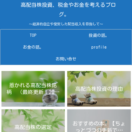
高配当株投資、税金やお金を考えるブロ
グ。
～経済的自立や安定した配当収入を目指して～
TOP
投資の話。
お金の話。
profile
お問い合せ
惹かれる高配当株銘
高配当株投資の理由
柄 （最終更新：2025
年4月14日）
おすすめの本。【ちょ
高配当株の選定
っとづつの更新です