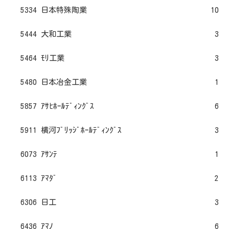
5334 日本特殊陶業
10
5444 大和工業
3
5464 ﾓﾘ工業
3
5480 日本冶金工業
1
5857 ｱｻﾋﾎｰﾙﾃﾞｨﾝｸﾞｽ
6
5911 横河ﾌﾞﾘｯｼﾞﾎｰﾙﾃﾞｨﾝｸﾞｽ
3
6073 ｱｻﾝﾃ
1
6113 ｱﾏﾀﾞ
2
6306 日工
3
6436 ｱﾏﾉ
6