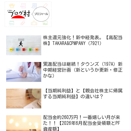
株主還元強化！新中経発表。【高配当
株】TAKARA&CPMPANY（7921）
累進配当は継続！タウンズ（197A）新
中期経営計画（新というか更新・修正
かな）
【当期純利益】と【親会社株主に帰属
する当期純利益】の違いは？
配当金約260万円！一番嬉しい月が来
た！！【2026年6月配当金受領額とPF
資産額】