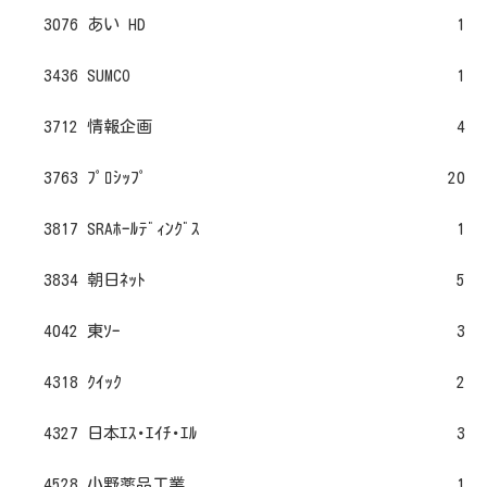
3076 あい HD
1
3436 SUMCO
1
3712 情報企画
4
3763 ﾌﾟﾛｼｯﾌﾟ
20
3817 SRAﾎｰﾙﾃﾞｨﾝｸﾞｽ
1
3834 朝日ﾈｯﾄ
5
4042 東ｿｰ
3
4318 ｸｲｯｸ
2
4327 日本ｴｽ･ｴｲﾁ･ｴﾙ
3
4528 小野薬品工業
1