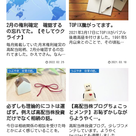
2月の権利確定 確認する
TOPIX騰がってます。
の忘れてた。【そしてウク
2021年3月17日にTOPIXがバブル
ライナ】
後最高値を付けました。1991年5
月以来とのことで、その頃私
毎月掲載していた月末権利確定の
は、、、高校生。もりっこ。相当
高配当銘柄、2月分確認するの忘
昔な気が。長かったなぁ
れてました。かえでさん。なんか
(笑)2021年3月18日前場では、
すっかり月末じゃないですか。ウ
2,000も突破。そして、2021年3
2022.02.25
2021.03.18
クライナ情勢に完全に心奪われて
月18日の前場...
ましたね。もりっこ。ただ、２月
つぶやき 日常の話。
つぶやき 日常の話。
権利確定の高配当銘柄で個人的に
気になる銘柄はあまりないの
で、...
必ずしも理論的にコトは運
【高配当株ブログちょこっ
ばず。例えば高配当株投資
とメンテ】お恥ずかしなが
だけでなく相続の話。
らようやく…。
今日は相続関係の相談を受けた時
高配当株投資ブログ。少しづつメ
とかによく感じていることを。
ンテしています。ようやく
twitterとも連携しました。