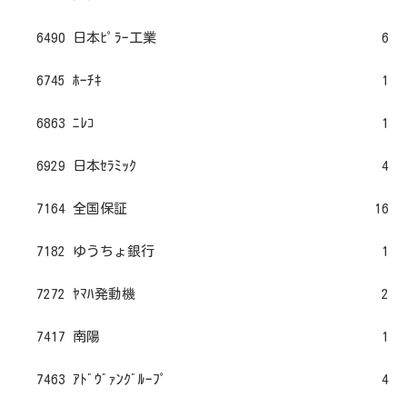
6490 日本ﾋﾟﾗｰ工業
6
6745 ﾎｰﾁｷ
1
6863 ﾆﾚｺ
1
6929 日本ｾﾗﾐｯｸ
4
7164 全国保証
16
7182 ゆうちょ銀行
1
7272 ﾔﾏﾊ発動機
2
7417 南陽
1
7463 ｱﾄﾞｳﾞｧﾝｸﾞﾙｰﾌﾟ
4