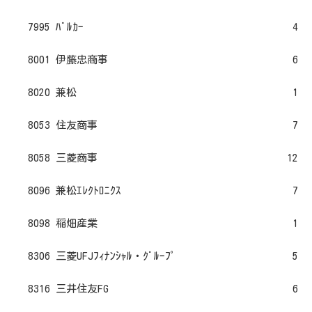
7995 ﾊﾞﾙｶｰ
4
8001 伊藤忠商事
6
8020 兼松
1
8053 住友商事
7
8058 三菱商事
12
8096 兼松ｴﾚｸﾄﾛﾆｸｽ
7
8098 稲畑産業
1
8306 三菱UFJﾌｨﾅﾝｼｬﾙ・ｸﾞﾙｰﾌﾟ
5
8316 三井住友FG
6