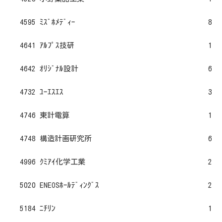
4595 ﾐｽﾞﾎﾒﾃﾞｨｰ
8
4641 ｱﾙﾌﾟｽ技研
1
4642 ｵﾘｼﾞﾅﾙ設計
6
4732 ﾕｰｴｽｴｽ
3
4746 東計電算
1
4748 構造計画研究所
6
4996 ｸﾐｱｲ化学工業
2
5020 ENEOSﾎｰﾙﾃﾞｨﾝｸﾞｽ
2
5184 ﾆﾁﾘﾝ
1