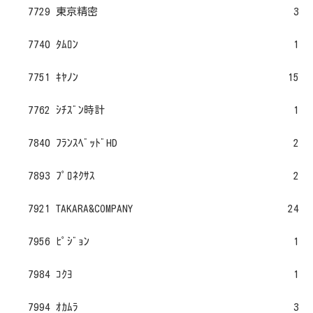
7729 東京精密
3
7740 ﾀﾑﾛﾝ
1
7751 ｷﾔﾉﾝ
15
7762 ｼﾁｽﾞﾝ時計
1
7840 ﾌﾗﾝｽﾍﾞｯﾄﾞHD
2
7893 ﾌﾟﾛﾈｸｻｽ
2
7921 TAKARA&COMPANY
24
7956 ﾋﾟｼﾞｮﾝ
1
7984 ｺｸﾖ
1
7994 ｵｶﾑﾗ
3