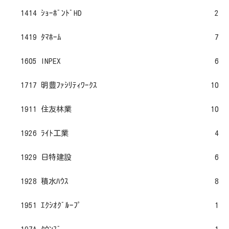
1414 ｼｮｰﾎﾞﾝﾄﾞHD
2
1419 ﾀﾏﾎｰﾑ
7
1605 INPEX
6
1717 明豊ﾌｧｼﾘﾃｨﾜｰｸｽ
10
1911 住友林業
10
1926 ﾗｲﾄ工業
4
1929 日特建設
6
1928 積水ﾊｳｽ
8
1951 ｴｸｼｵｸﾞﾙｰﾌﾟ
1