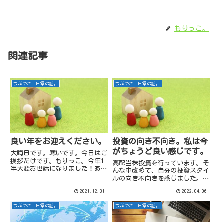
もりっこ。
関連記事
つぶやき 日常の話。
つぶやき 日常の話。
良い年をお迎えください。
投資の向き不向き。私は今
がちょうど良い感じです。
大晦日です。寒いです。今日はご
挨拶だけです。もりっこ。今年1
高配当株投資を行っています。そ
年大変お世話になりました！あま
んな中改めて、自分の投資スタイ
りぱっとしない更新も少ないブロ
ルの向き不向きを感じました。そ
グですが、なんとかポツポツと続
して、発動…。
2021.12.31
2022.04.06
けられています。荒波さん地味な
ブログやしな(笑)今年は入退院を
つぶやき 日常の話。
つぶやき 日常の話。
続けていた母親も初冬に逝去
し...