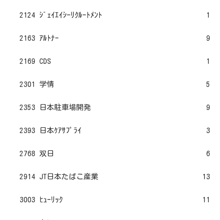
2124 ｼﾞｪｲｴｲｼｰﾘｸﾙｰﾄﾒﾝﾄ
1
2163 ｱﾙﾄﾅｰ
9
2169 CDS
1
2301 学情
5
2353 日本駐車場開発
9
2393 日本ｹｱｻﾌﾟﾗｲ
3
2768 双日
6
2914 JT日本たばこ産業
13
3003 ﾋｭｰﾘｯｸ
11