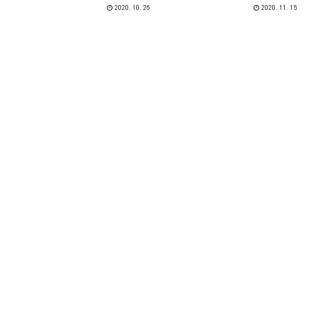
け見ると投資対象圏内に入ってき
いうことを記載しました。の回答
2020.10.26
2020.11.15
ました。
はすぐ来ていたのですが、紹介す
るのを忘れていたので今回upし
ます。電源開発への質問内容大間
原原子力発電所の過年度減損損失
計...