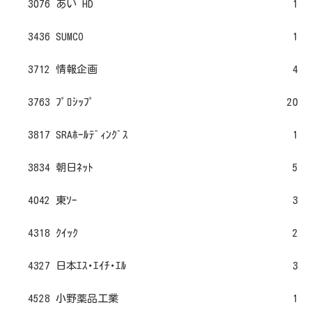
3076 あい HD
1
3436 SUMCO
1
3712 情報企画
4
3763 ﾌﾟﾛｼｯﾌﾟ
20
3817 SRAﾎｰﾙﾃﾞｨﾝｸﾞｽ
1
3834 朝日ﾈｯﾄ
5
4042 東ｿｰ
3
4318 ｸｲｯｸ
2
4327 日本ｴｽ･ｴｲﾁ･ｴﾙ
3
4528 小野薬品工業
1