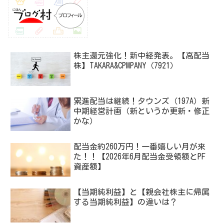
株主還元強化！新中経発表。【高配当
株】TAKARA&CPMPANY（7921）
累進配当は継続！タウンズ（197A）新
中期経営計画（新というか更新・修正
かな）
配当金約260万円！一番嬉しい月が来
た！！【2026年6月配当金受領額とPF
資産額】
【当期純利益】と【親会社株主に帰属
する当期純利益】の違いは？