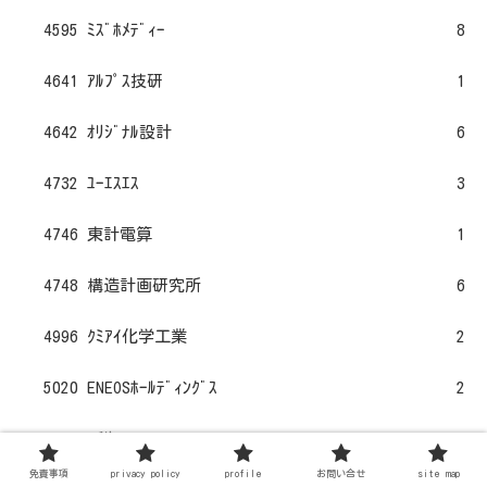
4595 ﾐｽﾞﾎﾒﾃﾞｨｰ
8
4641 ｱﾙﾌﾟｽ技研
1
4642 ｵﾘｼﾞﾅﾙ設計
6
4732 ﾕｰｴｽｴｽ
3
4746 東計電算
1
4748 構造計画研究所
6
4996 ｸﾐｱｲ化学工業
2
5020 ENEOSﾎｰﾙﾃﾞｨﾝｸﾞｽ
2
5184 ﾆﾁﾘﾝ
1
免責事項
privacy policy
profile
お問い合せ
site map