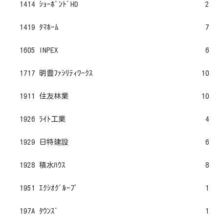
1414 ｼｮｰﾎﾞﾝﾄﾞHD
2
1419 ﾀﾏﾎｰﾑ
7
1605 INPEX
6
1717 明豊ﾌｧｼﾘﾃｨﾜｰｸｽ
10
1911 住友林業
10
1926 ﾗｲﾄ工業
4
1929 日特建設
6
1928 積水ﾊｳｽ
8
1951 ｴｸｼｵｸﾞﾙｰﾌﾟ
1
197A ﾀｳﾝｽﾞ
1