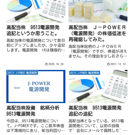
典：2021年3月期 第3四...
高配当株 9513電源開発
高配当株 Ｊ－ＰＯＷＥＲ
追記というか思うこと。
（電源開発）の株価低迷を
再確認してみた。
高配当株の電源開発について数日
前にアップしましたが、少々追記
高配当株銘柄のＪ-ＰＯＷＥＲ
します。電源開発 IRは積極的
（電源開発）ですが、株価が冴え
会社のHPのIR情報で下記の資料
ません。その理由を少しおさらい
を読むと、電源開発の取り組みが
してみました。Ｊ－ＰＯＷＥＲ
2020.10.29
2021.12.13
よりわかりやすくなりそうなので
電源開発の株価は絶賛低迷中。直
紹介します。 J-POWERグループ
近10年の株価はこんな感じ。
9513 J-POWER 電源開発
9513 J-POWER 電源開発
中期経営計画～更なる成...
（出典：ヤフーファイナンスさん
より）ここ10年だと2015年頃
4...
高配当株投資 銘柄分析
高配当株 9513電源開発
9513電源開発
追記の追記
今回は、9513電源開発につい
高配当株となっている、9513電
て。J-POWERです。ここ数年株価
源開発について、以前の投稿
は下落傾向にあり、配当利回りだ
で”会社にメールで質問した”と