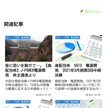
もりっこ。
関連記事
9513 J-POWER 電源開発
9513 J-POWER 電源開発
昔に思いを馳せて…。【高
高配当株 9513 電源開
配当株】J-POWER電源開
発 2021年3月期第3四半期
発 株主通信より
決算
今回は高配当株J-POWER電源開発
高配当株 電源開発。2021年3月
の株主通信から。70年もの間電
期第3四半期決算について尚これ
力需要に応えるため頑張ってくれ
ら銘柄への投資を推奨するもので
ている会社のようです。
はありません。投資の判断は自己
2022.07.05
2021.02.02
責任でお願いします。また記載内
容や数値は記事投稿時点でのもの
9513 J-POWER 電源開発
9513 J-POWER 電源開発
です。前年同期比減収増益（出