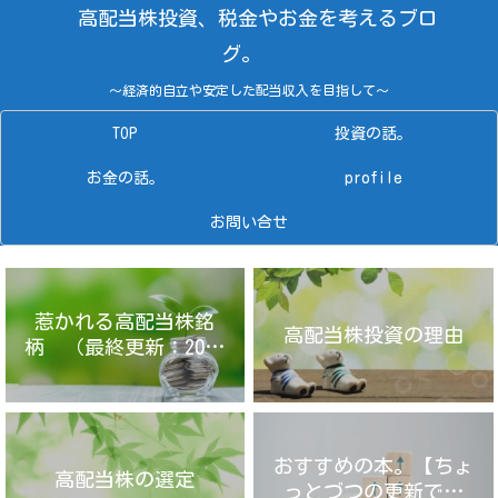
高配当株投資、税金やお金を考えるブロ
グ。
～経済的自立や安定した配当収入を目指して～
TOP
投資の話。
お金の話。
profile
お問い合せ
惹かれる高配当株銘
高配当株投資の理由
柄 （最終更新：2025
年4月14日）
おすすめの本。【ちょ
高配当株の選定
っとづつの更新です